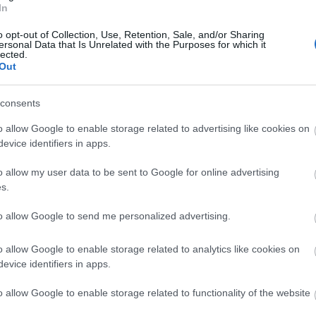
anonym
In
Aranycs
atombo
o opt-out of Collection, Use, Retention, Sale, and/or Sharing
(
2
)
Auszt
ersonal Data that Is Unrelated with the Purposes for which it
baleset
(
lected.
(
4
)
Belg
Out
Berlin
(
4
Brezsny
consents
(
35
)
bűn
churchill
o allow Google to enable storage related to advertising like cookies on
(
1
)
Csal
Cseh kir
evice identifiers in apps.
Csillebé
diplomá
o allow my user data to be sent to Google for online advertising
Duna
(
3
s.
Életmód
(
23
)
Erd
to allow Google to send me personalized advertising.
Etiópia
(
Fidel Ca
forrada
o allow Google to enable storage related to analytics like cookies on
függetl
evice identifiers in apps.
gepidák
hadműve
o allow Google to enable storage related to functionality of the website
gyilkoss
Hadiköl