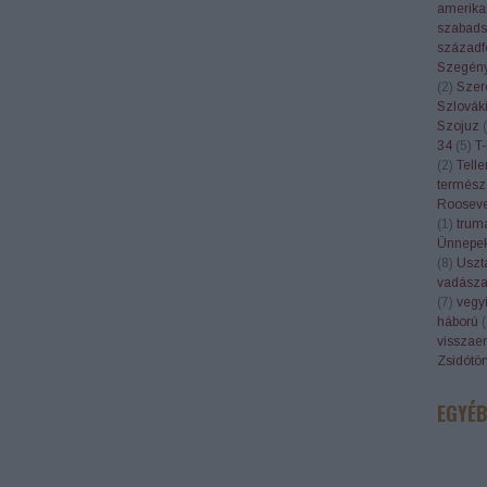
amerika
szabads
századf
Szegén
(
2
)
Szer
Szlovák
Szojuz
(
34
(
5
)
T-
(
2
)
Telle
termész
Rooseve
(
1
)
trum
Ünnepe
(
8
)
Uszt
vadásza
(
7
)
vegyi
háború
(
visszae
Zsidótö
EGYÉ