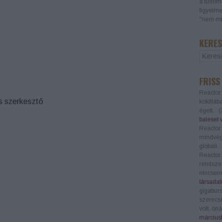
a tudomá
figyelme
"nem mi
KERES
FRISS
Reactor:
s szerkesztő
kokilláb
égett...
(
baleset 
Reactor:
mindvégi
globáli..
Reactor:
rendszer
nincsene
társadal
gigaburs
szerecs
volt, öná
márciusb