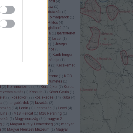
ózás
(
20
)
harckocsi
(
16
)
Harckocsi
(
4
)
er
(
1
)
Hemingway
(
1
)
Hérodotosz
(
1
)
ború
(
18
)
historiográfia
(
1
)
Holdutazás
(
1
)
ia
(
1
)
holokauszt
(
15
)
honfoglaló magyarok
(
1
)
ong
(
1
)
Horthy-kor
(
11
)
Horthy Miklós
(
4
)
v
(
5
)
Hunyadi Mátyás
(
3
)
I.Világháború
(
39
)
háború
(
97
)
Imrédy Béla
(
1
)
India
(
1
)
ipartörténet
1
)
Írország
(
1
)
ISZ-3
(
1
)
itália
(
3
)
Izrael
(
1
)
7
)
Játék
(
1
)
Jelenkor
(
1
)
Jezsov
(
1
)
Joseph
s
(
4
)
Jugoszlávia
(
8
)
Kádár János
(
8
)
zsa
(
1
)
Kanada
(
3
)
kapcsolat
(
2
)
Karib-tenger
atúra
(
4
)
Károlyi Mihály
(
2
)
Kárpátalja
(
1
)
örténet
(
1
)
Katny
(
1
)
katonanóta
(
1
)
Kecskemét
szermunka
(
2
)
Képes Krónika
(
1
)
edelem
(
1
)
Keresztes-Fischer Ferenc
(
1
)
KGB
tás
(
2
)
Kína
(
6
)
Kitelepítés
(
2
)
kitüntetés
(
1
)
t
(
2
)
Kommunizmus
(
47
)
Kora-újkor
(
7
)
Korea
ezetátalakítás
(
1
)
Kossuth
(
1
)
Kövér Gyula
(
1
)
elet
(
2
)
középkor
(
22
)
közlekedés
(
14
)
Kuba
(
4
)
ka
(
4
)
langobárdok
(
2
)
lázadás
(
2
)
ország
(
14
)
Lenin
(
1
)
Lettország
(
1
)
Levél
(
4
)
Linz
(
1
)
M18 Hellcat
(
1
)
M26 Pershing
(
1
)
szkár
(
1
)
Magyarország
(
84
)
magyar 2.
g
(
12
)
Magyar Királyi Honvédség
(
20
)
magyar
g
(
8
)
Magyar Nemzeti Múzeum
(
1
)
Magyar