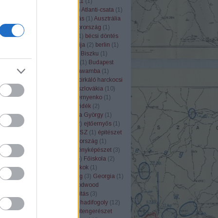
us
(
1
)
Antall József
(
2
)
Apollo 11
(
1
)
apat
(
1
)
Árpád-ház
(
4
)
árvíz
(
1
)
Atlanti-csata
(
1
)
mba
(
1
)
Atomreaktor
(
1
)
atrocitás
(
1
)
Ausztrália
ria
(
3
)
avarok
(
2
)
ÁVH
(
6
)
Bajorország
(
1
)
2
)
bányászat
(
5
)
Bartók Béla
(
1
)
bécsi döntés
ium
(
1
)
Berchtesgaden
(
1
)
Berija
(
2
)
berlin
(
1
)
)
betyárvilág
(
7
)
Biatorbágy
(
1
)
Biszku
(
1
)
ev
(
5
)
Brit Birodalom
(
2
)
Buda
(
1
)
Budapest
eset
(
12
)
Cenzúra
(
1
)
Chumbawamba
(
1
)
(
1
)
cigányság
(
5
)
Cinkota
(
1
)
cirkáló harckocsi
ádtörténet
(
2
)
csárda
(
1
)
Csehszlovákia
(
10
)
ályság
(
1
)
Csendőrség
(
7
)
Csernyenko
(
1
)
rc
(
1
)
D-Day
(
2
)
Dánia
(
1
)
Délvidék
(
2
)
cia
(
11
)
Don-kanyar
(
14
)
Dózsa György
(
1
)
)
egészségügy
(
1
)
Egyiptom
(
2
)
ejtőernyős
(
1
)
(
1
)
ELTE
(
1
)
emigráció
(
5
)
ENSZ
(
1
)
építészet
ély
(
2
)
Észak-Írország
(
1
)
Észtország
(
1
)
2
)
Eva Braun
(
2
)
Felvidék
(
3
)
fényképészet
(
3
)
stro
(
2
)
film
(
23
)
Finnország
(
5
)
Főiskola
(
2
)
lom
(
24
)
Franciaország
(
8
)
frankok
(
1
)
enség
(
2
)
Gagarin
(
1
)
Gazdaság
(
3
)
Georgia
(
1
)
(
1
)
Gettó
(
1
)
Goebbels
(
1
)
Goodwood
let
(
1
)
GULAG
(
2
)
gyarmatosítás
(
3
)
ág
(
5
)
háború
(
1
)
Habsburg
(
3
)
hadifogoly
(
12
)
csön
(
2
)
haditechnika
(
30
)
haditengerészet