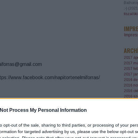
Balhoro
;-)
(
2021
tiszalök
IMPR
Impre
ARCH
2017 ápr
2017 má
lmiforras@gmail.com
2017 feb
2017 ja
tps://www.facebook.com/napitortenelmiforras/
2016 de
2016 no
2016 ok
2016 sz
2016 au
2016 júl
Not Process My Personal Information
2016 jú
0
Tovább
..
to opt-out of the sale, sharing to third parties, or processing of your per
formation for targeted advertising by us, please use the below opt-out s
AJÁNL
r selection. Please note that after your opt-out request is processed y