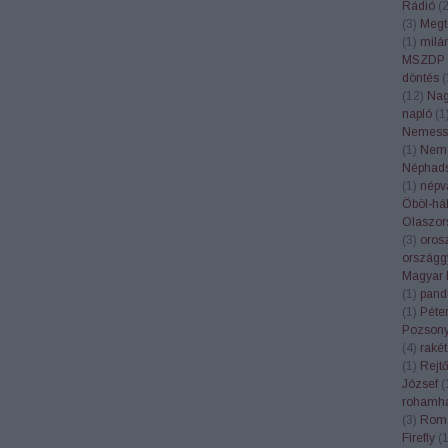
Rádió
(
(
3
)
Megt
(
1
)
milá
MSZDP
döntés
(
(
12
)
Nagy
napló
(
1
Nemess
(
1
)
Nemz
Néphad
(
1
)
népv
Öböl-há
Olaszor
(
3
)
oros
országg
Magyar 
(
1
)
pand
(
1
)
Péte
Pozson
(
4
)
rakét
(
1
)
Rejt
József
(
rohamha
(
3
)
Rom
Firefly
(