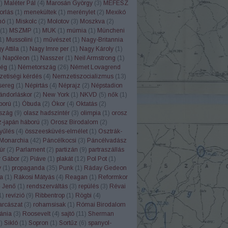
2
)
Maléter Pál
(
4
)
Marosán György
(
3
)
MEFESZ
orlás
(
1
)
menekültek
(
1
)
merénylet
(
2
)
Mexikó
nó
(
1
)
Miskolc
(
2
)
Molotov
(
3
)
Moszkva
(
2
)
(
1
)
MSZMP
(
1
)
MUK
(
1
)
múmia
(
1
)
Müncheni
1
)
Mussolini
(
1
)
művészet
(
1
)
Nagy-Britannia
 Attila
(
1
)
Nagy Imre per
(
1
)
Nagy Károly
(
1
)
)
Napóleon
(
1
)
Nasszer
(
1
)
Neil Armstrong
(
1
)
ég
(
1
)
Németország
(
26
)
Német Lovagrend
etiségi kérdés
(
4
)
Nemzetiszocializmus
(
13
)
sereg
(
1
)
Népírtás
(
4
)
Néprajz
(
2
)
Népstadion
ándorláskor
(
2
)
New York
(
1
)
NKVD
(
5
)
nők
(
1
)
ború
(
1
)
Óbuda
(
2
)
Ókor
(
4
)
Oktatás
(
2
)
szág
(
9
)
olasz hadszíntér
(
3
)
olimpia
(
1
)
orosz
z-japán háború
(
3
)
Orosz Birodalom
(
2
)
yűlés
(
4
)
összeesküvés-elmélet
(
1
)
Osztrák-
Monarchia
(
42
)
Páncélkocsi
(
3
)
Páncélvadász
úr
(
2
)
Parlament
(
2
)
partizán
(
9
)
partraszállás
r Gábor
(
2
)
Piáve
(
1
)
plakát
(
12
)
Pol Pot
(
1
)
y
(
1
)
propaganda
(
35
)
Punk
(
1
)
Ráday Gedeon
a
(
1
)
Rákosi Mátyás
(
4
)
Reagan
(
1
)
Reformkor
ő Jenő
(
1
)
rendszerváltás
(
3
)
repülés
(
3
)
Révai
1
)
revízió
(
9
)
Ribbentrop
(
1
)
Rögbi
(
4
)
rcászat
(
3
)
rohamsisak
(
1
)
Római Birodalom
ánia
(
3
)
Roosevelt
(
4
)
sajtó
(
11
)
Sherman
1
)
Sikló
(
1
)
Sopron
(
1
)
Sortűz
(
6
)
spanyol-