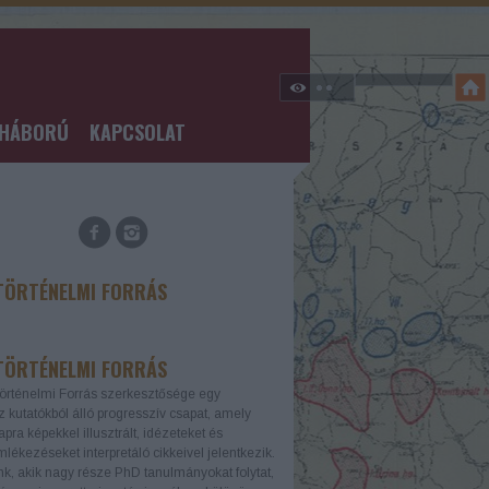
GHÁBORÚ
KAPCSOLAT
TÖRTÉNELMI FORRÁS
TÖRTÉNELMI FORRÁS
örténelmi Forrás szerkesztősége egy
z kutatókból álló progresszív csapat, amely
apra képekkel illusztrált, idézeteket és
lékezéseket interpretáló cikkeivel jelentkezik.
k, akik nagy része PhD tanulmányokat folytat,