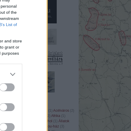
 personal
out of the
 downstream
B’s List of
er and store
to grant or
ed purposes
ÉK
1848
(
8
)
1956
(
37
)
20. század
(
1
)
Acélváros
(
2
)
ler
(
12
)
Adria
(
6
)
Afganisztán
(
2
)
Afrika
(
1
)
instein
(
1
)
Albert Speer
(
6
)
alkohol
(
1
)
Állatok
kai Egyesült Államok
(
20
)
anjou-ház
(
3
)