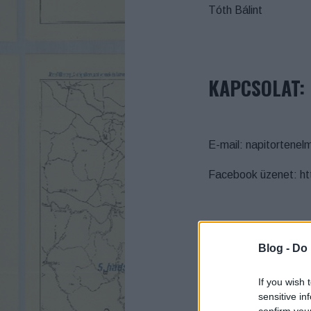
Tóth Bálint
KAPCSOLAT:
E-mail: napitortene
Facebook üzenet: ht
Blog -
Do 
If you wish 
sensitive in
confirm you