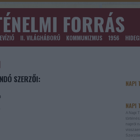
TÉNELMI FORRÁS
EVÍZIÓ
II. VILÁGHÁBORÚ
KOMMUNIZMUS
1956
HIDE
M
NDÓ SZERZŐI:
NAPI 
n
NAPI 
r
A Napi T
történés
napról n
visszaem
Szerzőin