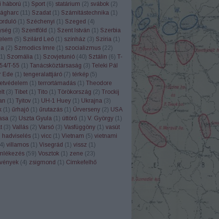
i háború
(
1
)
Sport
(
6
)
statárium
(
2
)
svábok
(
2
)
ágharc
(
11
)
Szadat
(
1
)
Számítástechnika
(
1
)
orduló
(
1
)
Széchenyi
(
1
)
Szeged
(
4
)
ység
(
3
)
Szentföld
(
1
)
Szent István
(
1
)
Szerbia
elem
(
5
)
Szilárd Leó
(
1
)
színház
(
3
)
Szíria
(
1
)
ia
(
2
)
Szmodics Imre
(
1
)
szocializmus
(
22
)
1
)
Szomália
(
1
)
Szovjetunió
(
40
)
Sztálin
(
6
)
T-
54/T-55
(
1
)
Tanácsköztársaság
(
3
)
Teleki Pál
r Ede
(
1
)
tengeralattjáró
(
7
)
térkép
(
5
)
etvédelem
(
1
)
terrortámadás
(
1
)
Theodore
lt
(
3
)
Tibet
(
1
)
Tito
(
1
)
Törökország
(
2
)
Trockij
an
(
1
)
Tyitov
(
1
)
UH-1 Huey
(
1
)
Ukrajna
(
3
)
k
(
1
)
űrhajó
(
1
)
űrutazás
(
1
)
Űrverseny
(
2
)
USA
asa
(
2
)
Uszta Gyula
(
1
)
úttörő
(
1
)
V. György
(
1
)
t
(
3
)
Vallás
(
2
)
Varsó
(
3
)
Vasfüggöny
(
1
)
vasút
 hadviselés
(
1
)
vicc
(
1
)
Vietnam
(
5
)
vietnami
4
)
villamos
(
1
)
Visegrád
(
1
)
vissz
(
1
)
mlékezés
(
59
)
Vosztok
(
1
)
zene
(
23
)
rvények
(
4
)
zsigmond
(
1
)
Címkefelhő
B