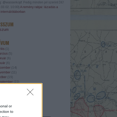
g:
@wasserkopf: Pedig minden jel szerint DE!
.03.02. 10:00
)
A remény rabjai: lázadás a
i internálótáborban
ESSZUM
sszum
ÍVUM
ilis
(
1
)
rcius
(
5
)
ruár
(
6
)
nuár
(
6
)
cember
(
14
)
vember
(
11
)
tóber
(
19
)
eptember
(
22
)
gusztus
(
23
)
ius
(
21
)
nius
(
22
)
.
sonal or
ection to
OTT OLDALAK
ou may