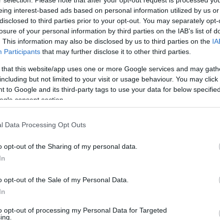
SEK:
eing interest-based ads based on personal information utilized by us or
disclosed to third parties prior to your opt-out. You may separately opt-
losure of your personal information by third parties on the IAB’s list of
. This information may also be disclosed by us to third parties on the
IA
Participants
that may further disclose it to other third parties.
 that this website/app uses one or more Google services and may gath
including but not limited to your visit or usage behaviour. You may click 
 to Google and its third-party tags to use your data for below specifi
ogle consent section.
KBACK CÍME:
l Data Processing Opt Outs
iforras.blog.hu/api/trackback/id/7622462
o opt-out of the Sharing of my personal data.
In
CÍMK
o opt-out of the Sale of my Personal Data.
18+
(
8
)
In
Adolf Hit
Albert E
to opt-out of processing my Personal Data for Targeted
(
3
)
Ameri
ing.