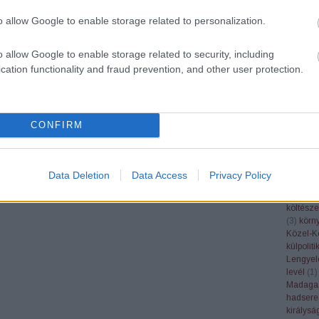
(
27
)
haj
helikopt
o allow Google to enable storage related to personalization.
hideghá
Holland
o allow Google to enable storage related to security, including
Hong K
Hruscso
cation functionality and fraud prevention, and other user protection.
II.Világ
(
4
)
IRA
(
Japán
(
Goebbel
CONFIRM
Kambod
(
1
)
karik
Kastélyt
(
5
)
kény
Data Deletion
Data Access
Privacy Policy
Keresk
(
1
)
kiállí
költésze
(
3
)
körny
Közel-K
külpoliti
Lengyel
levél
(
1
)
Madaga
hadsere
királysá