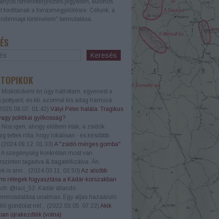
nyos ismeretterjesztés jegyében, különös
t fordítanak a forrásmegjelölésre. Célunk, a
ndennapi történelem" bemutatása.
ÉS
 TOPIKOK
Miskolciként én úgy hallottam, egyenest a
a pottyant, és kb. azonnal kis adag hamuvá
2025.08.07. 01:42
)
Vályi Péter halála: Tragikus
vagy politikai gyilkosság?
Nos igen, ahogy előttem írták, a zsidók
g tettek róla, hogy lokálisan - és későbbb
.
(
2024.09.12. 01:33
)
A "zsidó mérges gomba"
A szegénység konkrétan most van
szinten tagadva & bagatellizálva. Áh,
k is ann...
(
2024.03.11. 02:50
)
Az alsóbb
mi rétegek fogyasztása a Kádár-korszakban
ch:
@laci_52: Kádár állandó
enmosdatása unalmas. Egy aljas hazaáruló
lló gondolat nél...
(
2022.03.05. 07:22
)
Akik
an újrakezdték (volna)