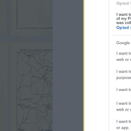
Opted 
I want t
of my P
was col
Opted 
Google 
I want t
web or d
I want t
purpose
I want 
I want t
web or d
I want t
or app.