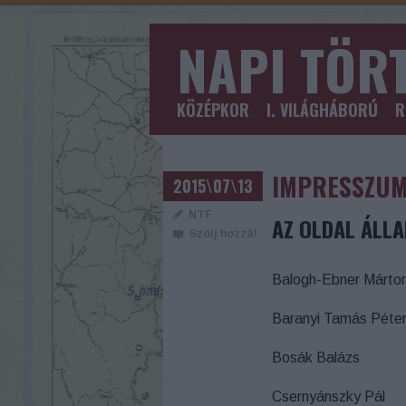
NAPI TÖR
KÖZÉPKOR
I. VILÁGHÁBORÚ
R
IMPRESSZU
2015\07\13
NTF
AZ OLDAL ÁLLA
Szólj hozzá!
Balogh-Ebner Márto
Baranyi Tamás Péte
Bosák Balázs
Csernyánszky Pál