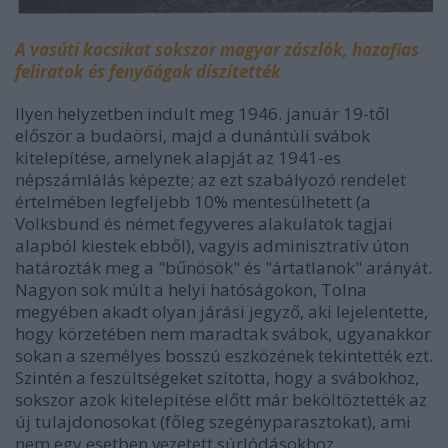
A vasúti kocsikat sokszor magyar zászlók, hazafias
feliratok és fenyőágak díszítették
Ilyen helyzetben indult meg 1946. január 19-től
először a budaörsi, majd a dunántúli svábok
kitelepítése, amelynek alapját az 1941-es
népszámlálás képezte; az ezt szabályozó rendelet
értelmében legfeljebb 10% mentesülhetett (a
Volksbund és német fegyveres alakulatok tagjai
alapból kiestek ebből), vagyis adminisztratív úton
határozták meg a "bűnösök" és "ártatlanok" arányát.
Nagyon sok múlt a helyi hatóságokon, Tolna
megyében akadt olyan járási jegyző, aki lejelentette,
hogy körzetében nem maradtak svábok, ugyanakkor
sokan a személyes bosszú eszközének tekintették ezt.
Szintén a feszültségeket szította, hogy a svábokhoz,
sokszor azok kitelepítése előtt már beköltöztették az
új tulajdonosokat (főleg szegényparasztokat), ami
nem egy esetben vezetett súrlódásokhoz.