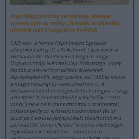
Nagy-Magyarország nemzetiségi térképe.
Trianon után az erdélyi, felvidéki és délvidéki
németek más országokhoz kerültek
1939-ben, a Német Népművelési Egyesület
utódjaként létrejött a Volksbund, teljes nevén a
Volksbund der Deutschen in Ungarn
, vagyis
Magyarországi Németek Népi Szövetsége, amely
később a nemzetiszocialisták érdekeinek
képviselőjévé vált, nagy szerepe volt többek között
a magyarországi SS toborzásokban is. A
Volksbund azonban megosztotta a magyarországi
németeket is: konzervatívabb képviselőik ("szász-
vonal") eleve nem szimpatizáltak a szervezettel,
sokakat pedig az erőszakos toborzások (és az
azzal járó verések-fenyegetések) távolítottak el a
szervezettől, ennek ellenére
"a német kisebbséget -
legkésőbb a kitelepítéskor - tudatosan a
Volksbunddal azonosították és kollektív alapon