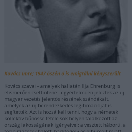
Kovács Imre; 1947 őszén ő is emigrálni kényszerült
Kovács szavai - amelyek hallatán Ilja Ehrenburg is
elismerően csettintene - egyértelműen jelezték az új
magyar vezetés jelentős részének szándékait,
amelyek az új berendezkedés legitimációját is
segítették. Azt is hozzá kell tenni, hogy a németek
kollektív bűnössé tétele sok helyen találkozott az
ország lakosságának igényeivel: a vesztett háború, a
több százezer halott, hadifogoly és elhurcolt miatt