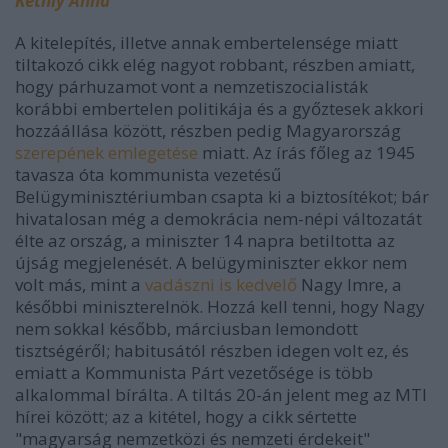
Kéthly Anna
A kitelepítés, illetve annak embertelensége miatt
tiltakozó cikk elég nagyot robbant, részben amiatt,
hogy párhuzamot vont a nemzetiszocialisták
korábbi embertelen politikája és a győztesek akkori
hozzáállása között, részben pedig Magyarország
szerepének emlegetése
miatt. Az írás főleg az 1945
tavasza óta kommunista vezetésű
Belügyminisztériumban csapta ki a biztosítékot; bár
hivatalosan még a demokrácia nem-népi változatát
élte az ország, a miniszter 14 napra betiltotta az
újság megjelenését. A belügyminiszter ekkor nem
volt más, mint a
vadászni is kedvelő
Nagy Imre, a
későbbi miniszterelnök. Hozzá kell tenni, hogy Nagy
nem sokkal később, márciusban lemondott
tisztségéről; habitusától részben idegen volt ez, és
emiatt a Kommunista Párt vezetősége is több
alkalommal bírálta. A tiltás 20-án jelent meg az MTI
hírei között; az a kitétel, hogy a cikk sértette
"magyarság nemzetközi és nemzeti érdekeit"