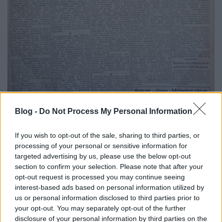
Blog -
Do Not Process My Personal Information
Géppisztolyos sváb agitátorok...Szabad Nép, 1947.
április 9.
If you wish to opt-out of the sale, sharing to third parties, or
processing of your personal or sensitive information for
A hangulatkeltésben élen járt a kommunista és a
targeted advertising by us, please use the below opt-out
parasztpárti sajtó, amelyben rendszeresen
section to confirm your selection. Please note that after your
opt-out request is processed you may continue seeing
megjelennek gonosz Volksbund-tagok, a magyarok
interest-based ads based on personal information utilized by
vérén dagadtra hízó sváb kulákok, a Sopron
us or personal information disclosed to third parties prior to
környékén géppisztollyal rohangáló, és a békés
your opt-out. You may separately opt-out of the further
polgárokat terrorizáló, szintén német agitátorok.
disclosure of your personal information by third parties on the