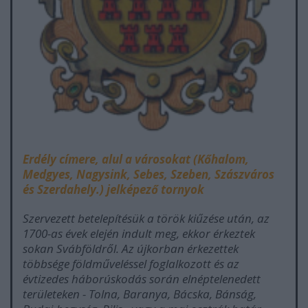
Erdély címere, alul a városokat (Kőhalom,
Medgyes, Nagysink, Sebes, Szeben, Szászváros
és Szerdahely.) jelképező tornyok
Szervezett betelepítésük a török kiűzése után, az
1700-as évek elején indult meg, ekkor érkeztek
sokan Svábföldről. Az újkorban érkezettek
többsége földműveléssel foglalkozott és az
évtizedes háborúskodás során elnéptelenedett
területeken - Tolna, Baranya, Bácska, Bánság,