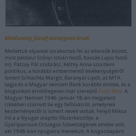
Mindszenty József esztergomi érsek
Mellettük olyanok sorakoztak fel az ellenzők között,
mint például Szőnyi István festő, Kassák Lajos festő-
író, Pátzay Pál szobrász, Kéthly Anna szocdem
politikus, a korábbi embermentő tevékenységéről
ismert Schlachta Margit, Baranyai Lipót, az MTA
tagja és a Magyar nemzeti Bank korábbi elnöke, és a
blogunkon érintőlegesen már szereplő
Zsolt Béla.
A
Magyar Nemzet 1946. január 18-án megjelent
cikkében számolt be egy felhívásról, amelynek
kezdeményezői is ismert nevek voltak: Fenyő Miksa
író a a Nyugat alapító-főszerkesztője, a
Gyáriparosok Országos Szövetségének elnöke volt,
aki 1948-ban nyugatra menekült. A kisgazdapárti