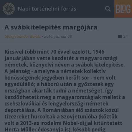
Napi történelmi forrás
A svábkitelepítés margójára
György Sándor Balázs
•
2016. február 09.
24
Kicsivel több mint 70 évvel ezelőtt, 1946
januárjában vette kezdetét a magyarországi
németek, köznyelvi néven a svábok kitelepítése.
A jelenség - amelyre a németek kollektív
bűnösségének jegyében került sor - nem volt
egyedülálló; a háború után a győztesek egy
országban akarták tudni a németséget, így
kezdődhetett meg a magyarországiak mellett a
csehszlovákiai és lengyelországi németek
deportálása. A Romániában élő szászok közül
tízezreket hurcoltak a Szovjetunióba (köztük
volt a 2013-as irodalmi Nobel-díjjal kitüntetett
Herta Müller édesanyja is), később pedig