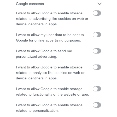
Google consents
I want to allow Google to enable storage
related to advertising like cookies on web or
device identifiers in apps.
A helyzetet nehezítette, hogy rengeteg magyar
menekült érkezett Erdélyből és a Délvidékről,
I want to allow my user data to be sent to
akiknek szintén föld és/vagy megélhetés kellett,
Google for online advertising purposes.
illetve hogy 1946. februárjától megindult a
csehszlovák-magyar lakosságcsere, aminek hatására
I want to allow Google to send me
több tízezren érkeztek a Felvidékről is, a legtöbben
personalized advertising.
az újjászületett Csehszlovákia erőszakos
"reszlovakizációjának" eredményeként.
I want to allow Google to enable storage
related to analytics like cookies on web or
device identifiers in apps.
I want to allow Google to enable storage
related to functionality of the website or app.
I want to allow Google to enable storage
related to personalization.