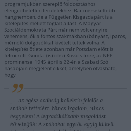
programjukban szereplő földosztáshoz
elengedhetetlen területekhez. Bár mérsékeltebb
hangnemben, de a Független Kisgazdapárt is a
kitelepítés mellett foglalt állást. A Magyar
Szociáldemokrata Párt már nem volt ennyire
vehemens, ők a fontos szakmákban (bányász, iparos,
mérnök) dolgozókkal kivételt tettek volna. A
kitelepítés ötlete azonban már Potsdam előtt is
felmerült. Gonda (is) idézi Kovács Imre, az NPP
prominense 1945 április 22-én a Szabad Szó
hasábjain megjelent cikkét, amelyben olvasható,
hogy
„… az egész svábság kollektív felelős a
svábok tetteiért. Nincs irgalom, nincs
kegyelem! A legradikálisabb megoldást
követeljük: A svábokat egytől-egyig ki kell