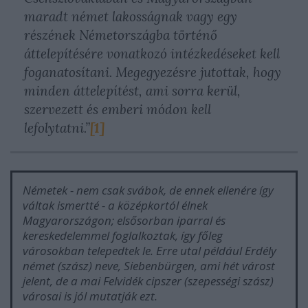
maradt német lakosságnak vagy egy
részének Németországba történő
áttelepítésére vonatkozó intézkedéseket kell
foganatosítani. Megegyezésre jutottak, hogy
minden áttelepítést, ami sorra kerül,
szervezett és emberi módon kell
lefolytatni.”
[1]
Németek - nem csak svábok, de ennek ellenére így
váltak ismertté - a középkortól élnek
Magyarországon; elsősorban iparral és
kereskedelemmel foglalkoztak, így főleg
városokban telepedtek le. Erre utal például Erdély
német (szász) neve, Siebenbürgen, ami hét várost
jelent, de a mai Felvidék cipszer (szepességi szász)
városai is jól mutatják ezt.