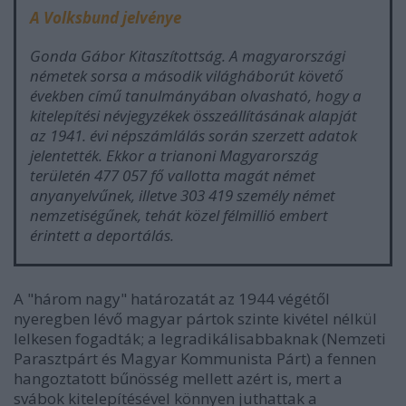
A Volksbund jelvénye
Gonda Gábor
Kitaszítottság. A magyarországi
németek sorsa a második világháborút követő
években
című tanulmányában olvasható, hogy a
kitelepítési névjegyzékek összeállításának alapját
az 1941. évi népszámlálás során szerzett adatok
jelentették. Ekkor a trianoni Magyarország
területén 477 057 fő vallotta magát német
anyanyelvűnek, illetve 303 419 személy német
nemzetiségűnek, tehát közel félmillió embert
érintett a deportálás.
A "három nagy" határozatát az 1944 végétől
nyeregben lévő magyar pártok szinte kivétel nélkül
lelkesen fogadták; a legradikálisabbaknak (Nemzeti
Parasztpárt és Magyar Kommunista Párt) a fennen
hangoztatott bűnösség mellett azért is, mert a
svábok kitelepítésével könnyen juthattak a