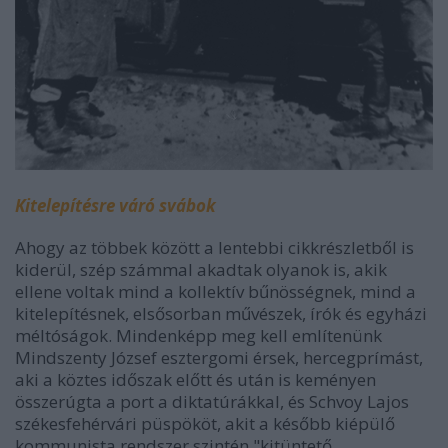
Kitelepítésre váró svábok
Ahogy az többek között a lentebbi cikkrészletből is
kiderül, szép számmal akadtak olyanok is, akik
ellene voltak mind a kollektív bűnösségnek, mind a
kitelepítésnek, elsősorban művészek, írók és egyházi
méltóságok. Mindenképp meg kell említenünk
Mindszenty József esztergomi érsek, hercegprímást,
aki a köztes időszak előtt és után is keményen
összerúgta a port a diktatúrákkal, és Schvoy Lajos
székesfehérvári püspököt, akit a később kiépülő
kommunista rendszer szintén "kitüntető