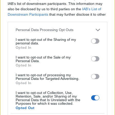
Ismert egy filmhíradó-részlet, amelyben a
IAB’s list of downstream participants. This information may
kommentátor gúnyosan jegyzi meg, hogy a lelketlen
also be disclosed by us to third parties on the
IAB’s List of
(bácskai)sváb gazda amellett, nem átallott
Downstream Participants
that may further disclose it to other
márványoszlopos, fürdőszobás házban lakni, lenézte
third parties.
a magyart, és még szegény állatait is magára
hagyta; arról kevesebb szó esik, hogy ez utóbbit nem
Please note that this website/app uses one or more Google
Personal Data Processing Opt Outs
gondatlanságból tette, hanem mert kitelepítették...
services and may gather and store information including but
not limited to your visit or usage behaviour. You may click to
I want to opt-out of the Sharing of my
personal data.
grant or deny consent to Google and its third-party tags to
Opted In
use your data for below specified purposes in below Google
consent section.
I want to opt-out of the Sale of my
Personal Data.
Opted In
I want to opt-out of processing my
Personal Data for Targeted Advertising.
Opted In
I want to opt-out of Collection, Use,
Retention, Sale, and/or Sharing of my
Personal Data that Is Unrelated with the
Purposes for which it was collected.
Opted Out