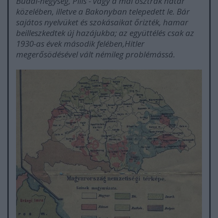
Budai-hegység, Pilis - vagy a mai osztrák határ
közelében, illetve a Bakonyban telepedett le. Bár
sajátos nyelvüket és szokásaikat őrizték, hamar
beilleszkedtek új hazájukba; az együttélés csak az
1930-as évek második felében,Hitler
megerősödésével vált némileg problémássá.