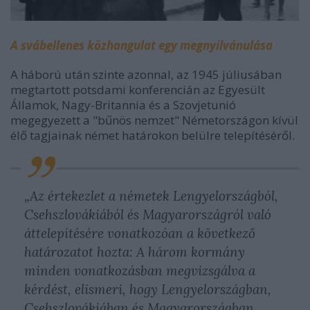
A svábellenes közhangulat egy megnyilvánulása
A háború után szinte azonnal, az 1945 júliusában
megtartott potsdami konferencián az Egyesült
Államok, Nagy-Britannia és a Szovjetunió
megegyezett a "bűnös nemzet" Németországon kívül
élő tagjainak német határokon belülre telepítéséről.
„Az értekezlet a németek Lengyelországból,
Csehszlovákiából és Magyarországról való
áttelepítésére vonatkozóan a következő
határozatot hozta
:
A három kormány
minden vonatkozásban megvizsgálva a
kérdést, elismeri, hogy Lengyelországban,
Csehszlovákiában és Magyarországban