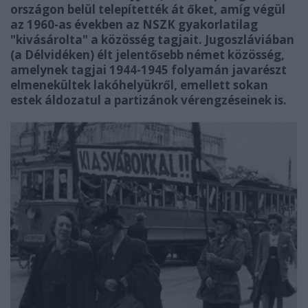
országon belül telepítették át őket, amíg végül
az 1960-as években az NSZK gyakorlatilag
"kivásárolta" a közösség tagjait. Jugoszláviában
(a Délvidéken) élt jelentősebb német közösség,
amelynek tagjai 1944-1945 folyamán javarészt
elmenekültek lakóhelyükről, emellett sokan
estek áldozatul a partizánok vérengzéseinek is.