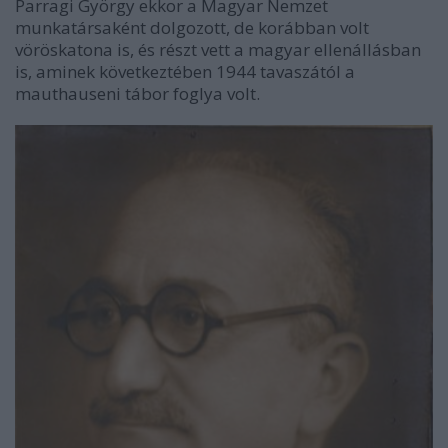
Parragi György ekkor a Magyar Nemzet
munkatársaként dolgozott, de korábban volt
vöröskatona is, és részt vett a magyar ellenállásban
is, aminek következtében 1944 tavaszától a
mauthauseni tábor foglya volt.