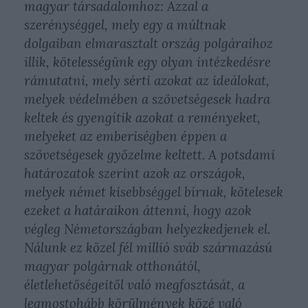
magyar társadalomhoz: Azzal a
szerénységgel, mely egy a múltnak
dolgaiban elmarasztalt ország polgáraihoz
illik, kötelességünk egy olyan intézkedésre
rámutatni, mely sérti azokat az ideálokat,
melyek védelmében a szövetségesek hadra
keltek és gyengítik azokat a reményeket,
melyeket az emberiségben éppen a
szövetségesek győzelme keltett. A potsdami
határozatok szerint azok az országok,
melyek német kisebbséggel bírnak, kötelesek
ezeket a határaikon áttenni, hogy azok
végleg Németországban helyezkedjenek el.
Nálunk ez közel fél millió sváb származású
magyar polgárnak otthonától,
életlehetőségeitől való megfosztását, a
legmostohább körülmények közé való