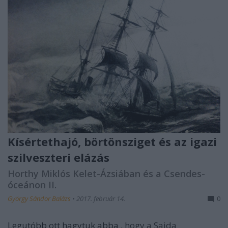
Kísértethajó, börtönsziget és az igazi
szilveszteri elázás
Horthy Miklós Kelet-Ázsiában és a Csendes-
óceánon II.
György Sándor Balázs
•
2017. február 14.
0
Legutóbb ott hagytuk abba
, hogy a Saida