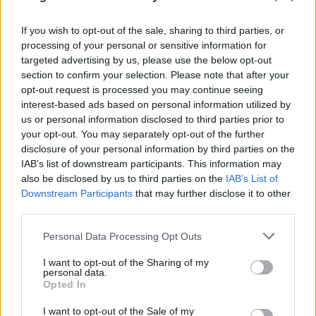
fegyvernem létrehozása volt, amely ellátja ...
If you wish to opt-out of the sale, sharing to third parties, or
processing of your personal or sensitive information for
targeted advertising by us, please use the below opt-out
section to confirm your selection. Please note that after your
opt-out request is processed you may continue seeing
interest-based ads based on personal information utilized by
us or personal information disclosed to third parties prior to
your opt-out. You may separately opt-out of the further
disclosure of your personal information by third parties on the
IAB’s list of downstream participants. This information may
also be disclosed by us to third parties on the
IAB’s List of
Downstream Participants
that may further disclose it to other
third parties.
Please note that this website/app uses one or more Google
Personal Data Processing Opt Outs
services and may gather and store information including but
Mumifikálás az ókori Egyiptomban
not limited to your visit or usage behaviour. You may click to
I want to opt-out of the Sharing of my
personal data.
NTF
•
2017. március 02.
0
grant or deny consent to Google and its third-party tags to
Opted In
use your data for below specified purposes in below Google
consent section.
I want to opt-out of the Sale of my
Zrufkó Réka