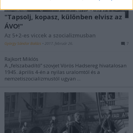
"Tapsolj, kopasz, különben elvisz az
ÁVO!"
Az 5+2-es viccek a szocializmusban
György Sándor Balázs
•
2017. február 26.
7
Rajkort Miklós
A „felszabadító” szovjet Vörös Hadsereg hivatalosan
1945. április 4-én a nyilas uralomtól és a
nemzetiszocializmustól ugyan ...