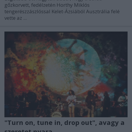
gőzkorvett, fedélzetén Horthy Miklós
tengerészzászlóssal Kelet-Ázsiából Ausztrália felé
vette az ...
"Turn on, tune in, drop out", avagy a
szeretet nyara