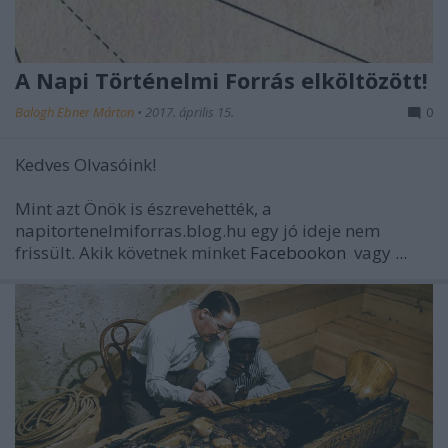
A Napi Történelmi Forrás elköltözött!
Balogh Ebner Márton
•
2017. április 15.
0
Kedves Olvasóink!
Mint azt Önök is észrevehették, a
napitortenelmiforras.blog.hu egy jó ideje nem
frissült. Akik követnek minket
Facebookon
vagy
...