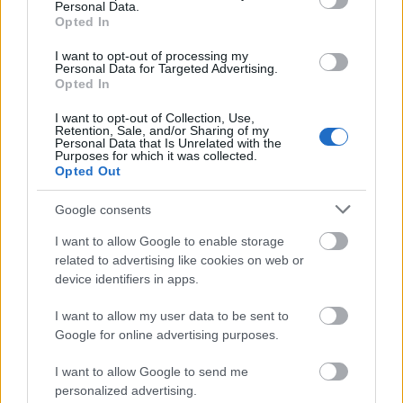
Personal Data.
Az évezredek során az emberek sokféle módszerrel
Opted In
kísérleteztek az elhunytak maradványainak
megőrzésére. Egyes helyeken a ...
I want to opt-out of processing my
Personal Data for Targeted Advertising.
Opted In
I want to opt-out of Collection, Use,
Retention, Sale, and/or Sharing of my
Personal Data that Is Unrelated with the
Purposes for which it was collected.
Opted Out
Google consents
I want to allow Google to enable storage
related to advertising like cookies on web or
device identifiers in apps.
I want to allow my user data to be sent to
Google for online advertising purposes.
Kémek harca
I want to allow Google to send me
personalized advertising.