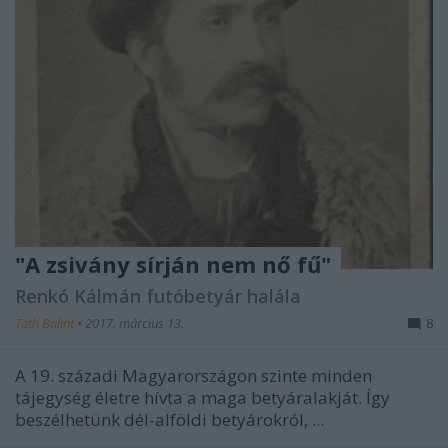
"A zsivány sírján nem nő fű"
Renkó Kálmán futóbetyár halála
Toth Balint
•
2017. március 13.
8
A 19. századi Magyarországon szinte minden
tájegység életre hívta a maga betyáralakját. Így
beszélhetünk dél-alföldi betyárokról, ...