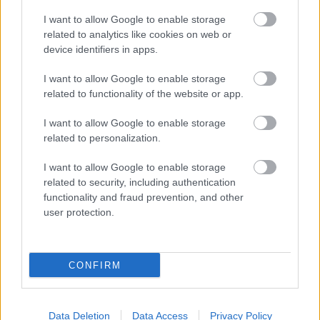
A Magyar Harcosok Bajtársi Közössége és a
magyar állambiztonság
I want to allow Google to enable storage
related to analytics like cookies on web or
Vittorio Brambilla
•
2017. március 01.
11
device identifiers in apps.
Ha kémekről hallunk, elsősorban James Bond, az
I want to allow Google to enable storage
amerikai filmek hidegháborús hősei és hihetetlennek
related to functionality of the website or app.
tűnő, veszélyes kalandok jutnak eszünkbe. De mi ...
I want to allow Google to enable storage
related to personalization.
I want to allow Google to enable storage
related to security, including authentication
functionality and fraud prevention, and other
user protection.
CONFIRM
Data Deletion
Data Access
Privacy Policy