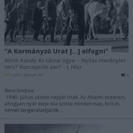
“A Kormányzó Urat […] elfogni”
Wirth Károly és társai ügye – Nyilas merénylet-
terv? Koncepciós per? - I. rész
NTF
•
2017. február 20.
4
Bern Andrea
1940. július utolsó napját írták. Az Atlanti-óceánon,
ahogyan nyár eleje óta szinte minden nap, brit és
német tengeralattjárók
...