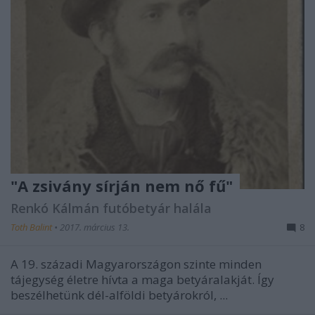
"A zsivány sírján nem nő fű"
Renkó Kálmán futóbetyár halála
Toth Balint
•
2017. március 13.
8
A 19. századi Magyarországon szinte minden
tájegység életre hívta a maga betyáralakját. Így
beszélhetünk dél-alföldi betyárokról, ...