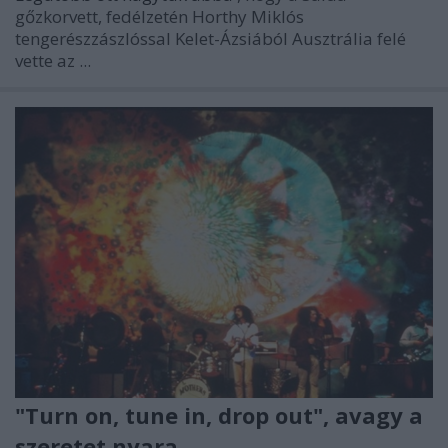
gőzkorvett, fedélzetén Horthy Miklós
tengerészzászlóssal Kelet-Ázsiából Ausztrália felé
vette az ...
"Turn on, tune in, drop out", avagy a
szeretet nyara