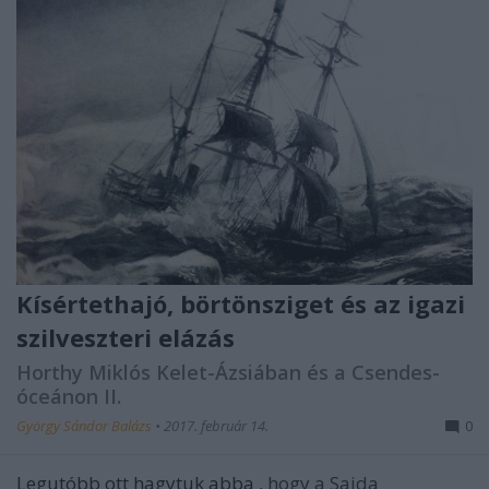
Kísértethajó, börtönsziget és az igazi
szilveszteri elázás
Horthy Miklós Kelet-Ázsiában és a Csendes-
óceánon II.
György Sándor Balázs
•
2017. február 14.
0
Legutóbb ott hagytuk abba
, hogy a Saida