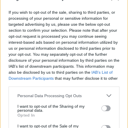
fegyvernem létrehozása volt, amely ellátja ...
If you wish to opt-out of the sale, sharing to third parties, or
processing of your personal or sensitive information for
targeted advertising by us, please use the below opt-out
section to confirm your selection. Please note that after your
opt-out request is processed you may continue seeing
interest-based ads based on personal information utilized by
us or personal information disclosed to third parties prior to
your opt-out. You may separately opt-out of the further
disclosure of your personal information by third parties on the
IAB’s list of downstream participants. This information may
also be disclosed by us to third parties on the
IAB’s List of
Downstream Participants
that may further disclose it to other
third parties.
Please note that this website/app uses one or more Google
Personal Data Processing Opt Outs
services and may gather and store information including but
Mumifikálás az ókori Egyiptomban
not limited to your visit or usage behaviour. You may click to
I want to opt-out of the Sharing of my
personal data.
NTF
•
2017. március 02.
0
grant or deny consent to Google and its third-party tags to
Opted In
use your data for below specified purposes in below Google
consent section.
I want to opt-out of the Sale of my
Zrufkó Réka