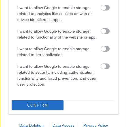
A Magyar Harcosok Bajtársi Közössége és a
magyar állambiztonság
I want to allow Google to enable storage
related to analytics like cookies on web or
Vittorio Brambilla
•
2017. március 01.
11
device identifiers in apps.
Ha kémekről hallunk, elsősorban James Bond, az
I want to allow Google to enable storage
amerikai filmek hidegháborús hősei és hihetetlennek
related to functionality of the website or app.
tűnő, veszélyes kalandok jutnak eszünkbe. De mi ...
I want to allow Google to enable storage
related to personalization.
I want to allow Google to enable storage
related to security, including authentication
functionality and fraud prevention, and other
user protection.
CONFIRM
Data Deletion
Data Access
Privacy Policy