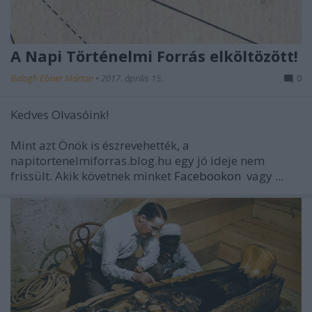
A Napi Történelmi Forrás elköltözött!
Balogh Ebner Márton
•
2017. április 15.
0
Kedves Olvasóink!
Mint azt Önök is észrevehették, a
napitortenelmiforras.blog.hu egy jó ideje nem
frissült. Akik követnek minket
Facebookon
vagy
...