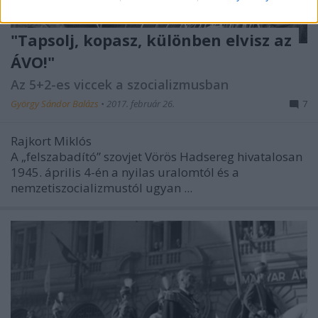
"Tapsolj, kopasz, különben elvisz az
ÁVO!"
Az 5+2-es viccek a szocializmusban
György Sándor Balázs
•
2017. február 26.
7
Rajkort Miklós
A „felszabadító” szovjet Vörös Hadsereg hivatalosan
1945. április 4-én a nyilas uralomtól és a
nemzetiszocializmustól ugyan ...