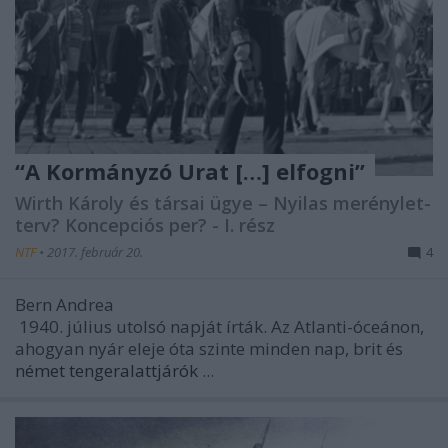
“A Kormányzó Urat […] elfogni”
Wirth Károly és társai ügye – Nyilas merénylet-
terv? Koncepciós per? - I. rész
NTF
•
2017. február 20.
4
Bern Andrea
1940. július utolsó napját írták. Az Atlanti-óceánon,
ahogyan nyár eleje óta szinte minden nap, brit és
német tengeralattjárók
...