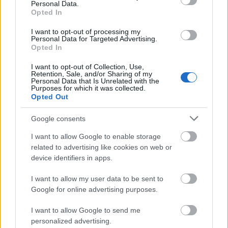
Personal Data.
Az évezredek során az emberek sokféle módszerrel
Opted In
kísérleteztek az elhunytak maradványainak
megőrzésére. Egyes helyeken a ...
I want to opt-out of processing my
Personal Data for Targeted Advertising.
Opted In
I want to opt-out of Collection, Use,
Retention, Sale, and/or Sharing of my
Personal Data that Is Unrelated with the
Purposes for which it was collected.
Opted Out
Google consents
I want to allow Google to enable storage
related to advertising like cookies on web or
device identifiers in apps.
I want to allow my user data to be sent to
Google for online advertising purposes.
Kémek harca
I want to allow Google to send me
personalized advertising.