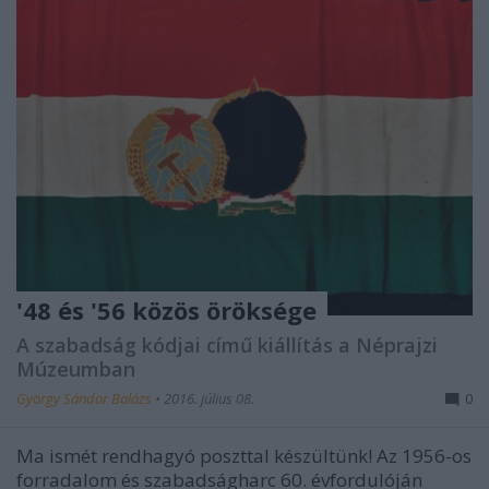
'48 és '56 közös öröksége
A szabadság kódjai című kiállítás a Néprajzi
Múzeumban
György Sándor Balázs
•
2016. július 08.
0
Ma ismét rendhagyó poszttal készültünk! Az 1956-os
forradalom és szabadságharc 60. évfordulóján