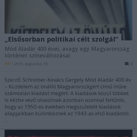
„Elsősorban politikai célt szolgál”
Mód Aladár 400 évei, avagy egy Magyarország
történet színeváltozásai
NTF
•
2016. augusztus 19.
0
Szerző: Schreiber-Kovács Gergely Mód Aladár 400 év
– Küzdelem az önálló Magyarországért című műve
számtalan kiadást megért. A kiadások közül többet
is kézbe vevő olvasónak azonban azonnal feltűnik,
hogy az 1950-es években megszületett kiadások
alapjaikban különböznek az 1943-as első kiadástól.
…