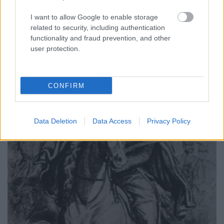
csapatai sikeresen futamították meg a Branyiszkói-
I want to allow Google to enable storage
hágót védő császári csapatokat. A feldunai hadtest
related to security, including authentication
kezdett magához térni; Görgei már nem csak
functionality and fraud prevention, and other
elkerülő mozdulatokban gondolkozott, hanem
user protection.
erejüket megfelelőnek találta támadó hadműveletek
végrehajtására…
CONFIRM
Data Deletion
Data Access
Privacy Policy