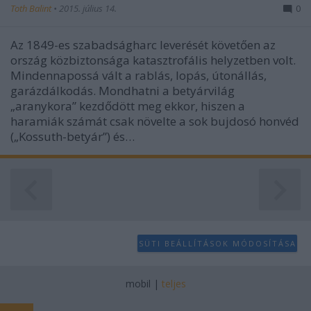
Toth Balint
•
2015. július 14.
0
Az 1849-es szabadságharc leverését követően az
ország közbiztonsága katasztrofális helyzetben volt.
Mindennapossá vált a rablás, lopás, útonállás,
garázdálkodás. Mondhatni a betyárvilág
„aranykora” kezdődött meg ekkor, hiszen a
haramiák számát csak növelte a sok bujdosó honvéd
(„Kossuth-betyár”) és…
SÜTI BEÁLLÍTÁSOK MÓDOSÍTÁSA
mobil
|
teljes