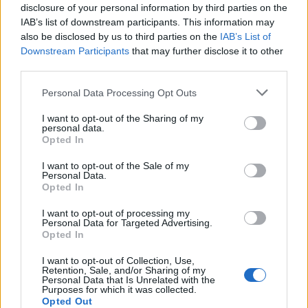
disclosure of your personal information by third parties on the
IAB’s list of downstream participants. This information may
also be disclosed by us to third parties on the
IAB’s List of
Downstream Participants
that may further disclose it to other
third parties.
Kard és kókuszolaj - Görgei Artúr a
Please note that this website/app uses one or more Google
Personal Data Processing Opt Outs
szabadságharcban IV.
services and may gather and store information including but
not limited to your visit or usage behaviour. You may click to
I want to opt-out of the Sharing of my
Merre legyen az előre?
personal data.
grant or deny consent to Google and its third-party tags to
Opted In
György Sándor Balázs
•
2016. június 29.
0
use your data for below specified purposes in below Google
consent section.
I want to opt-out of the Sale of my
Personal Data.
Múlt héten a tavaszi hadjárat előkészítő szakaszánál
Opted In
hagytuk abba Görgei Artúr történetét; a kápolnai
csatavesztés után viszonylag gyorsan magához tért
I want to opt-out of processing my
Personal Data for Targeted Advertising.
honvédsereg fő ereje - mintegy 42 000 fő, 140
Opted In
löveggel - március utolsó napjaiban a tábornok
emlékei szerint "a kápolnai…
I want to opt-out of Collection, Use,
Retention, Sale, and/or Sharing of my
Personal Data that Is Unrelated with the
Purposes for which it was collected.
Opted Out