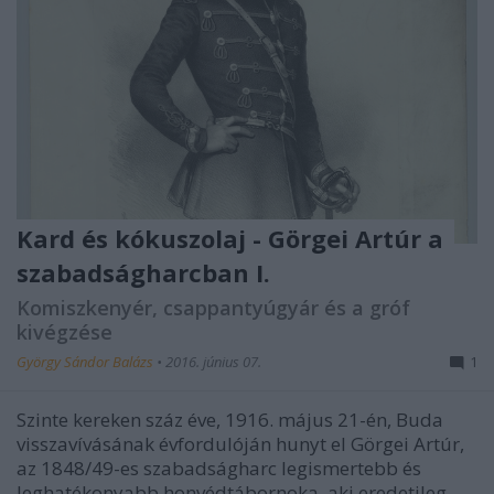
Kard és kókuszolaj - Görgei Artúr a
szabadságharcban I.
Komiszkenyér, csappantyúgyár és a gróf
kivégzése
György Sándor Balázs
•
2016. június 07.
1
Szinte kereken száz éve, 1916. május 21-én, Buda
visszavívásának évfordulóján hunyt el Görgei Artúr,
az 1848/49-es szabadságharc legismertebb és
leghatékonyabb honvédtábornoka, aki eredetileg