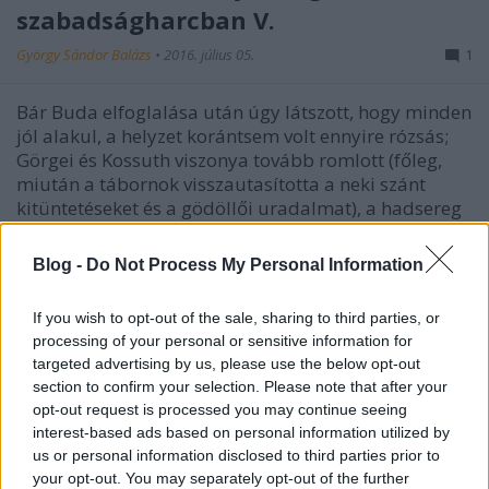
szabadságharcban V.
György Sándor Balázs
•
2016. július 05.
1
Bár Buda elfoglalása után úgy látszott, hogy minden
jól alakul, a helyzet korántsem volt ennyire rózsás;
Görgei és Kossuth viszonya tovább romlott (főleg,
miután a tábornok visszautasította a neki szánt
kitüntetéseket és a gödöllői uradalmat), a hadsereg
készletei kezdtek kimerülni (a hazai…
Blog -
Do Not Process My Personal Information
If you wish to opt-out of the sale, sharing to third parties, or
processing of your personal or sensitive information for
targeted advertising by us, please use the below opt-out
section to confirm your selection. Please note that after your
opt-out request is processed you may continue seeing
interest-based ads based on personal information utilized by
us or personal information disclosed to third parties prior to
your opt-out. You may separately opt-out of the further