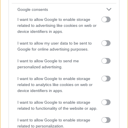
Google consents
I want to allow Google to enable storage
related to advertising like cookies on web or
device identifiers in apps.
I want to allow my user data to be sent to
Google for online advertising purposes.
I want to allow Google to send me
personalized advertising.
Kard és kókuszolaj - Görgei Artúr a
I want to allow Google to enable storage
related to analytics like cookies on web or
szabadságharcban III.
device identifiers in apps.
A hazaáruló ágyú és a tábornoki házisapka
I want to allow Google to enable storage
története
related to functionality of the website or app.
György Sándor Balázs
•
2016. június 23.
0
I want to allow Google to enable storage
Legutóbb ott hagytuk abba, hogy Guyon Richárd
related to personalization.