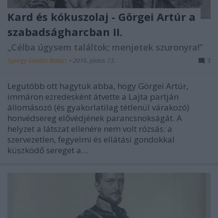
Kard és kókuszolaj - Görgei Artúr a
szabadságharcban II.
„Célba úgysem találtok; menjetek szuronyra!”
György Sándor Balázs
•
2016. június 13.
3
Legutóbb ott hagytuk abba, hogy Görgei Artúr,
immáron ezredesként átvette a Lajta partján
állomásozó (és gyakorlatilag tétlenül várakozó)
honvédsereg elővédjének parancsnokságát. A
helyzet a látszat ellenére nem volt rózsás: a
szervezetlen, fegyelmi és ellátási gondokkal
küszködő sereget a…