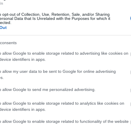
anonym
In
Aranycs
atombo
o opt-out of Collection, Use, Retention, Sale, and/or Sharing
(
2
)
Auszt
ersonal Data that Is Unrelated with the Purposes for which it
baleset
(
lected.
(
4
)
Belg
Out
berlin
(
1
Brezsny
consents
(
35
)
bűn
churchill
o allow Google to enable storage related to advertising like cookies on
(
1
)
Csal
Cseh kir
evice identifiers in apps.
Csillebé
diplomá
o allow my user data to be sent to Google for online advertising
Duna
(
3
s.
Életmód
(
23
)
Erd
to allow Google to send me personalized advertising.
Etiópia
(
Fidel Ca
forrada
o allow Google to enable storage related to analytics like cookies on
függetl
evice identifiers in apps.
gepidák
hadműve
o allow Google to enable storage related to functionality of the website
gyilkoss
Hadiköl