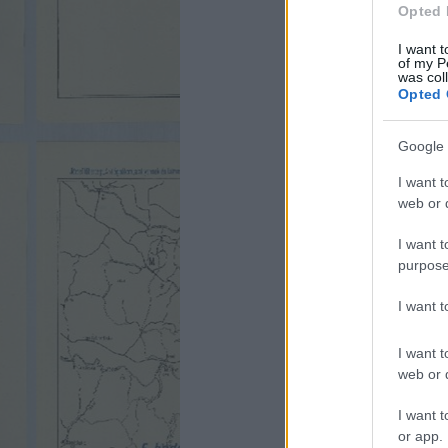
Opted 
I want t
of my P
was col
Opted 
Google 
I want t
web or d
I want t
purpose
I want 
I want t
web or d
I want t
or app.