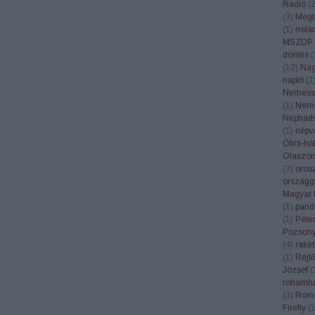
Rádió
(
(
3
)
Megt
(
1
)
milá
MSZDP
döntés
(
(
12
)
Nagy
napló
(
1
Nemess
(
1
)
Nemz
Néphad
(
1
)
népv
Öböl-há
Olaszor
(
3
)
oros
országg
Magyar 
(
1
)
pand
(
1
)
Péte
Pozson
(
4
)
rakét
(
1
)
Rejt
József
(
rohamha
(
3
)
Rom
Firefly
(