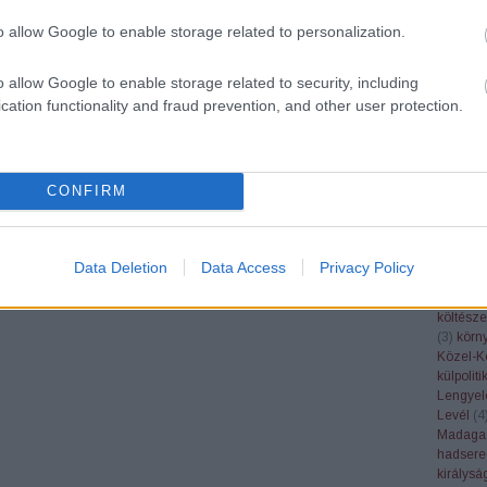
(
27
)
haj
helikopt
o allow Google to enable storage related to personalization.
hideghá
Holland
o allow Google to enable storage related to security, including
Hong K
Hruscso
cation functionality and fraud prevention, and other user protection.
II.Világ
(
4
)
IRA
(
Japán
(
Goebbel
CONFIRM
Kambod
(
1
)
karik
Kastélyt
(
5
)
kény
Data Deletion
Data Access
Privacy Policy
Keresk
(
1
)
kiállí
költésze
(
3
)
körny
Közel-K
külpoliti
Lengyel
Levél
(
4
Madaga
hadsere
királysá