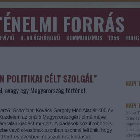
TÉNELMI FORRÁS
EVÍZIÓ
II. VILÁGHÁBORÚ
KOMMUNIZMUS
1956
HIDE
 POLITIKAI CÉLT SZOLGÁL”
NAPI 
i, avagy egy Magyarország történet
NAPI 
erző: Schreiber-Kovács Gergely Mód Aladár 400 év
A Napi T
Küzdelem az önálló Magyarországért című műve
történés
ámtalan kiadást megért. A kiadások közül többet is
napról n
zbe vevő olvasónak azonban azonnal feltűnik, hogy
visszaem
Szerzőin
 1950-es években megszületett kiadások