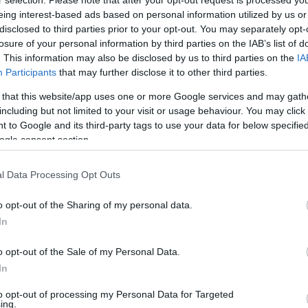
eing interest-based ads based on personal information utilized by us or
disclosed to third parties prior to your opt-out. You may separately opt-
losure of your personal information by third parties on the IAB’s list of
. This information may also be disclosed by us to third parties on the
IA
Participants
that may further disclose it to other third parties.
 that this website/app uses one or more Google services and may gath
including but not limited to your visit or usage behaviour. You may click 
 to Google and its third-party tags to use your data for below specifi
ogle consent section.
l Data Processing Opt Outs
o opt-out of the Sharing of my personal data.
In
CÍMK
o opt-out of the Sale of my Personal Data.
18+
(
8
)
In
Adolf Hit
Albert E
to opt-out of processing my Personal Data for Targeted
(
3
)
Ameri
ing.