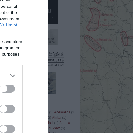
 personal
out of the
 downstream
B’s List of
er and store
to grant or
ed purposes
ÉK
1848
(
8
)
1956
(
37
)
20. század
(
1
)
Acélváros
(
2
)
ler
(
12
)
Adria
(
6
)
Afganisztán
(
2
)
Afrika
(
1
)
instein
(
1
)
Albert Speer
(
6
)
alkohol
(
1
)
Állatok
kai Egyesült Államok
(
20
)
anjou-ház
(
3
)