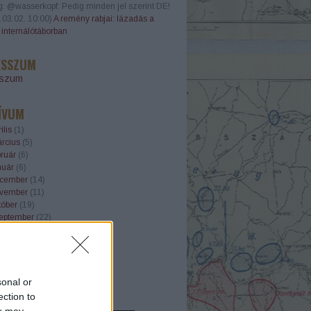
g:
@wasserkopf: Pedig minden jel szerint DE!
.03.02. 10:00
)
A remény rabjai: lázadás a
i internálótáborban
ESSZUM
sszum
ÍVUM
ilis
(
1
)
rcius
(
5
)
ruár
(
6
)
nuár
(
6
)
cember
(
14
)
vember
(
11
)
tóber
(
19
)
eptember
(
22
)
gusztus
(
23
)
ius
(
21
)
nius
(
22
)
.
sonal or
ection to
OTT OLDALAK
ou may