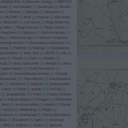
2
)
Maléter Pál
(
4
)
Marosán György
(
3
)
MEFESZ
orlás
(
1
)
menekültek
(
1
)
merénylet
(
2
)
Mexikó
nó
(
1
)
Miskolc
(
2
)
Molotov
(
3
)
Moszkva
(
2
)
(
1
)
MSZMP
(
1
)
MUK
(
1
)
múmia
(
1
)
Müncheni
1
)
Mussolini
(
1
)
művészet
(
1
)
Nagy-Britannia
 Attila
(
1
)
Nagy Imre per
(
1
)
Nagy Károly
(
1
)
)
Napóleon
(
1
)
Nasszer
(
1
)
Neil Armstrong
(
1
)
ég
(
1
)
Németország
(
26
)
Német Lovagrend
etiségi kérdés
(
4
)
Nemzetiszocializmus
(
13
)
sereg
(
1
)
Népírtás
(
4
)
Néprajz
(
2
)
Népstadion
ándorláskor
(
2
)
New York
(
1
)
NKVD
(
5
)
nők
(
1
)
ború
(
1
)
Óbuda
(
2
)
Ókor
(
4
)
Oktatás
(
2
)
szág
(
9
)
olasz hadszíntér
(
3
)
olimpia
(
1
)
orosz
z-japán háború
(
3
)
Orosz Birodalom
(
2
)
yűlés
(
4
)
összeesküvés-elmélet
(
1
)
Osztrák-
Monarchia
(
42
)
Páncélkocsi
(
3
)
Páncélvadász
úr
(
2
)
Parlament
(
2
)
partizán
(
9
)
partraszállás
r Gábor
(
2
)
Piáve
(
1
)
plakát
(
12
)
Pol Pot
(
1
)
y
(
1
)
propaganda
(
35
)
Punk
(
1
)
Ráday Gedeon
a
(
1
)
Rákosi Mátyás
(
4
)
Reagan
(
1
)
Reformkor
ő Jenő
(
1
)
rendszerváltás
(
3
)
repülés
(
3
)
Révai
1
)
revízió
(
9
)
Ribbentrop
(
1
)
Rögbi
(
4
)
rcászat
(
3
)
rohamsisak
(
1
)
Római Birodalom
ánia
(
3
)
Roosevelt
(
4
)
sajtó
(
11
)
Sherman
1
)
Sikló
(
1
)
Sopron
(
1
)
Sortűz
(
6
)
spanyol-