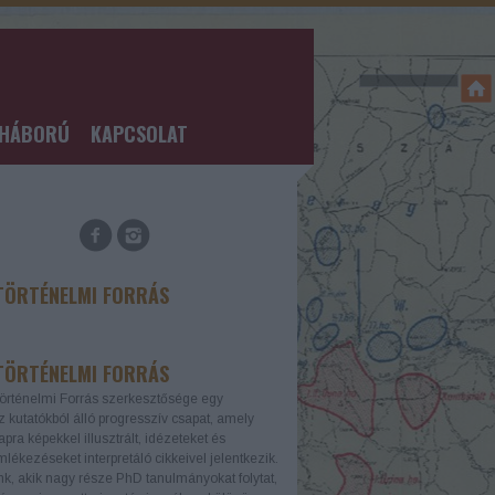
GHÁBORÚ
KAPCSOLAT
TÖRTÉNELMI FORRÁS
TÖRTÉNELMI FORRÁS
örténelmi Forrás szerkesztősége egy
z kutatókból álló progresszív csapat, amely
apra képekkel illusztrált, idézeteket és
lékezéseket interpretáló cikkeivel jelentkezik.
k, akik nagy része PhD tanulmányokat folytat,