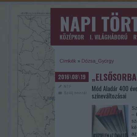
NAPI TÖR
KÖZÉPKOR
I. VILÁGHÁBORÚ
R
Címkék
»
Dózsa_György
„ELSŐSORBAN
2016\08\19
Mód Aladár 400 éve
NTF
Szólj hozzá!
színeváltozásai
Sz
– 
sz
ké
az