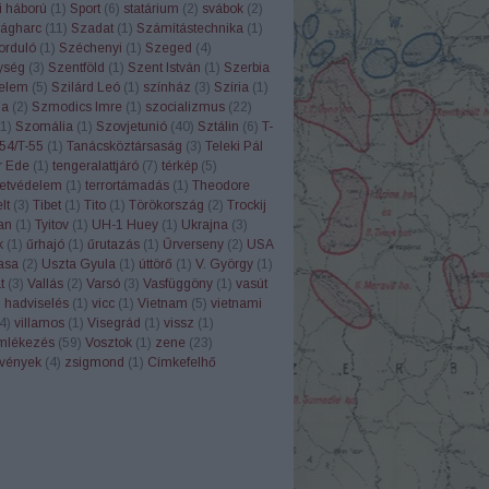
i háború
(
1
)
Sport
(
6
)
statárium
(
2
)
svábok
(
2
)
ágharc
(
11
)
Szadat
(
1
)
Számítástechnika
(
1
)
orduló
(
1
)
Széchenyi
(
1
)
Szeged
(
4
)
ység
(
3
)
Szentföld
(
1
)
Szent István
(
1
)
Szerbia
elem
(
5
)
Szilárd Leó
(
1
)
színház
(
3
)
Szíria
(
1
)
ia
(
2
)
Szmodics Imre
(
1
)
szocializmus
(
22
)
1
)
Szomália
(
1
)
Szovjetunió
(
40
)
Sztálin
(
6
)
T-
54/T-55
(
1
)
Tanácsköztársaság
(
3
)
Teleki Pál
r Ede
(
1
)
tengeralattjáró
(
7
)
térkép
(
5
)
etvédelem
(
1
)
terrortámadás
(
1
)
Theodore
lt
(
3
)
Tibet
(
1
)
Tito
(
1
)
Törökország
(
2
)
Trockij
an
(
1
)
Tyitov
(
1
)
UH-1 Huey
(
1
)
Ukrajna
(
3
)
k
(
1
)
űrhajó
(
1
)
űrutazás
(
1
)
Űrverseny
(
2
)
USA
asa
(
2
)
Uszta Gyula
(
1
)
úttörő
(
1
)
V. György
(
1
)
t
(
3
)
Vallás
(
2
)
Varsó
(
3
)
Vasfüggöny
(
1
)
vasút
 hadviselés
(
1
)
vicc
(
1
)
Vietnam
(
5
)
vietnami
4
)
villamos
(
1
)
Visegrád
(
1
)
vissz
(
1
)
mlékezés
(
59
)
Vosztok
(
1
)
zene
(
23
)
rvények
(
4
)
zsigmond
(
1
)
Címkefelhő
B