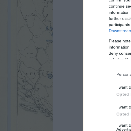
continue se
information 
further disc
participants
Downstream 
Please note
information 
deny consent
in below Go
Persona
I want t
Opted 
I want t
Opted 
I want 
Advertis