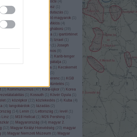
ózás
(
20
)
harckocsi
(
16
)
Harckocsi
(
4
)
er
(
1
)
Hemingway
(
1
)
Hérodotosz
(
1
)
ború
(
18
)
historiográfia
(
1
)
Holdutazás
(
1
)
ia
(
1
)
holokauszt
(
15
)
honfoglaló magyarok
(
1
)
ong
(
1
)
Horthy-kor
(
11
)
Horthy Miklós
(
4
)
v
(
5
)
Hunyadi Mátyás
(
3
)
I.Világháború
(
39
)
háború
(
97
)
Imrédy Béla
(
1
)
India
(
1
)
ipartörténet
1
)
Írország
(
1
)
ISZ-3
(
1
)
itália
(
3
)
Izrael
(
1
)
7
)
Játék
(
1
)
Jelenkor
(
1
)
Jezsov
(
1
)
Joseph
s
(
4
)
Jugoszlávia
(
8
)
Kádár János
(
8
)
zsa
(
1
)
Kanada
(
3
)
kapcsolat
(
2
)
Karib-tenger
atúra
(
4
)
Károlyi Mihály
(
2
)
Kárpátalja
(
1
)
örténet
(
1
)
Katny
(
1
)
katonanóta
(
1
)
Kecskemét
szermunka
(
2
)
Képes Krónika
(
1
)
edelem
(
1
)
Keresztes-Fischer Ferenc
(
1
)
KGB
tás
(
2
)
Kína
(
6
)
Kitelepítés
(
2
)
kitüntetés
(
1
)
t
(
2
)
Kommunizmus
(
47
)
Kora-újkor
(
7
)
Korea
ezetátalakítás
(
1
)
Kossuth
(
1
)
Kövér Gyula
(
1
)
elet
(
2
)
középkor
(
22
)
közlekedés
(
14
)
Kuba
(
4
)
ka
(
4
)
langobárdok
(
2
)
lázadás
(
2
)
ország
(
14
)
Lenin
(
1
)
Lettország
(
1
)
levél
(
1
)
)
Linz
(
1
)
M18 Hellcat
(
1
)
M26 Pershing
(
1
)
szkár
(
1
)
Magyarország
(
84
)
magyar 2.
g
(
12
)
Magyar Királyi Honvédség
(
20
)
magyar
g
(
8
)
Magyar Nemzeti Múzeum
(
1
)
Magyar