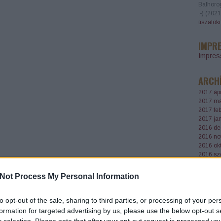
Balhoro
;-)
(
2021
tiszalök
IMPR
Impre
ARCH
2017 ápr
2017 má
2017 feb
2017 ja
2016 de
2016 no
2016 ok
2016 sz
2016 au
2016 júl
Not Process My Personal Information
2016 jú
Tovább
..
to opt-out of the sale, sharing to third parties, or processing of your per
formation for targeted advertising by us, please use the below opt-out s
AJÁNL
r selection. Please note that after your opt-out request is processed y