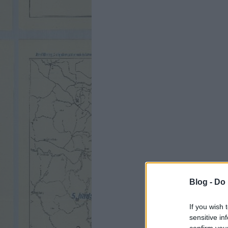
Blog -
Do 
If you wish 
sensitive in
confirm you