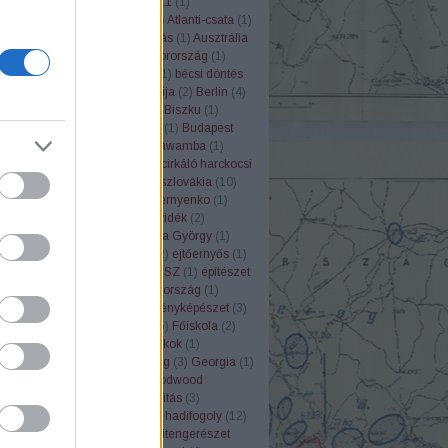
us
(
1
)
Antall József
(
2
)
Apollo 11
(
1
)
apat
(
1
)
Árpád-ház
(
4
)
árvíz
(
1
)
Atlanti-csata
(
1
)
mba
(
1
)
Atomreaktor
(
1
)
atrocitás
(
1
)
Ausztrália
ria
(
3
)
avarok
(
2
)
ÁVH
(
6
)
Bajorország
(
1
)
2
)
bányászat
(
5
)
Bartók Béla
(
1
)
bécsi döntés
ium
(
1
)
Berchtesgaden
(
1
)
Berija
(
2
)
Berlin
(
4
)
)
betyárvilág
(
7
)
Biatorbágy
(
1
)
Biszku
(
1
)
ev
(
5
)
Brit Birodalom
(
2
)
Buda
(
1
)
Budapest
eset
(
12
)
Cenzúra
(
1
)
Chumbawamba
(
1
)
(
1
)
cigányság
(
5
)
Cinkota
(
1
)
cirkáló harckocsi
ádtörténet
(
2
)
csárda
(
1
)
Csehszlovákia
(
10
)
ályság
(
1
)
Csendőrség
(
7
)
Csernyenko
(
1
)
rc
(
1
)
D-Day
(
2
)
Dánia
(
1
)
Délvidék
(
2
)
cia
(
11
)
Don-kanyar
(
14
)
Dózsa György
(
1
)
)
egészségügy
(
1
)
Egyiptom
(
2
)
ejtőernyős
(
1
)
(
1
)
ELTE
(
1
)
emigráció
(
5
)
ENSZ
(
1
)
építészet
ély
(
2
)
Észak-Írország
(
1
)
Észtország
(
1
)
2
)
Eva Braun
(
2
)
Felvidék
(
3
)
fényképészet
(
3
)
stro
(
2
)
film
(
23
)
Finnország
(
5
)
Főiskola
(
2
)
lom
(
24
)
Franciaország
(
8
)
frankok
(
1
)
enség
(
2
)
Gagarin
(
1
)
Gazdaság
(
3
)
Georgia
(
1
)
(
1
)
Gettó
(
1
)
Goebbels
(
1
)
Goodwood
let
(
1
)
GULAG
(
2
)
gyarmatosítás
(
3
)
ág
(
5
)
háború
(
1
)
Habsburg
(
3
)
hadifogoly
(
12
)
csön
(
2
)
haditechnika
(
30
)
haditengerészet