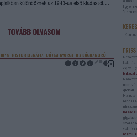
a tudomá
apjaikban különböznek az 1943-as első kiadástól.…
figyelme
"nem mi
KERES
TOVÁBB OLVASOM
FRISS
1848
HISTORIOGRÁFIA
DÓZSA GYÖRGY
II.VILÁGHÁBORÚ
Reactor:
kokilláb
0
égett...
(
baleset 
Reactor:
mindvégi
globáli..
Reactor:
rendszer
nincsene
társadal
gigaburs
szerecs
volt, öná
márciusb