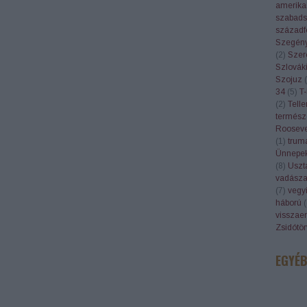
amerika
szabads
századf
Szegén
(
2
)
Szer
Szlovák
Szojuz
(
34
(
5
)
T-
(
2
)
Telle
termész
Rooseve
(
1
)
trum
Ünnepe
(
8
)
Uszt
vadásza
(
7
)
vegyi
háború
(
visszae
Zsidótö
EGYÉ