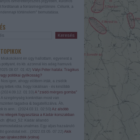
nyos ismeretterjesztés jegyében, különös
t fordítanak a forrásmegjelölésre. Célunk, a
ndennapi történelem" bemutatása.
ÉS
 TOPIKOK
Miskolciként én úgy hallottam, egyenest a
a pottyant, és kb. azonnal kis adag hamuvá
2025.08.07. 01:42
)
Vályi Péter halála: Tragikus
vagy politikai gyilkosság?
Nos igen, ahogy előttem írták, a zsidók
g tettek róla, hogy lokálisan - és későbbb
.
(
2024.09.12. 01:33
)
A "zsidó mérges gomba"
A szegénység konkrétan most van
szinten tagadva & bagatellizálva. Áh,
k is ann...
(
2024.03.11. 02:50
)
Az alsóbb
mi rétegek fogyasztása a Kádár-korszakban
ch:
@laci_52: Kádár állandó
enmosdatása unalmas. Egy aljas hazaáruló
lló gondolat nél...
(
2022.03.05. 07:22
)
Akik
an újrakezdték (volna)