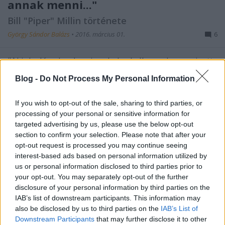
annak menni..."
Bill "Piper" Millin története
György Sándor Balázs
•
2016. március 01.
6
"Aki dudás akar lenni, pokolra kell annak menni, ott
kell annak megtanulni, hogyan kell a dudát fújni" -
Blog -
Do Not Process My Personal Information
szól a középkori eredetű (József Attilát is megihlető)
dal, amely bár "Piper" Bill Millin előtt minden
If you wish to opt-out of the sale, sharing to third parties, or
bizonnyal teljességgel ismeretlen volt, de mégis
processing of your personal or sensitive information for
egyet érthetett annak minden…
targeted advertising by us, please use the below opt-out
section to confirm your selection. Please note that after your
opt-out request is processed you may continue seeing
interest-based ads based on personal information utilized by
us or personal information disclosed to third parties prior to
your opt-out. You may separately opt-out of the further
disclosure of your personal information by third parties on the
IAB’s list of downstream participants. This information may
also be disclosed by us to third parties on the
IAB’s List of
Downstream Participants
that may further disclose it to other