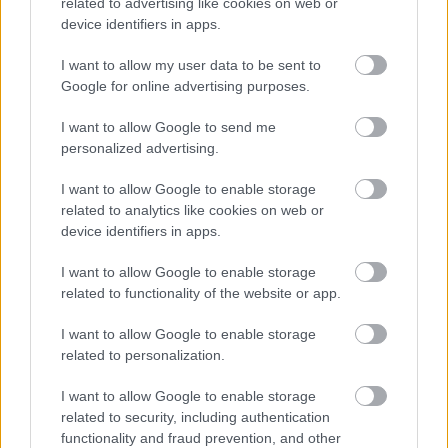
related to advertising like cookies on web or
device identifiers in apps.
I want to allow my user data to be sent to
Google for online advertising purposes.
I want to allow Google to send me
personalized advertising.
I want to allow Google to enable storage
related to analytics like cookies on web or
device identifiers in apps.
I want to allow Google to enable storage
Merénylet Marseille-ben II.
related to functionality of the website or app.
A magyar kapcsolat
I want to allow Google to enable storage
György Sándor Balázs
•
2016. január 14.
0
related to personalization.
I want to allow Google to enable storage
Legutóbb ott hagytuk el a fonalat, hogy I. Sándor
related to security, including authentication
király és Barthou külügyminiszter Marseille-ben
functionality and fraud prevention, and other
történt meggyilkolása hatalmas felzúdulást váltott