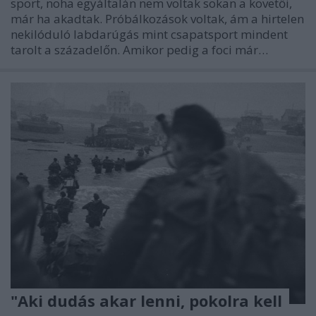
sport, noha egyáltalán nem voltak sokan a követői,
már ha akadtak. Próbálkozások voltak, ám a hirtelen
nekilóduló labdarúgás mint csapatsport mindent
tarolt a századelőn. Amikor pedig a foci már…
"Aki dudás akar lenni, pokolra kell