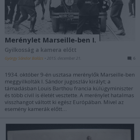
Merénylet Marseille-ben I.
Gyilkosság a kamera előtt
György Sándor Balázs
•
2015. december 21.
6
1934. október 9-én usztasa merénylők Marseille-ben
meggyilkolták I. Sándor jugoszláv királyt; a
támadásban Louis Barthou francia külügyminiszter
és több civil is életét vesztette. A merénylet hatalmas
visszhangot váltott ki egész Európában. Mivel az
esemény kamerák előtt…