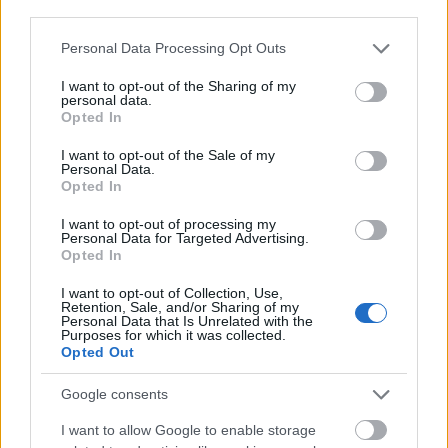
third parties.
Please note that this website/app uses one or more Google
Personal Data Processing Opt Outs
services and may gather and store information including but
not limited to your visit or usage behaviour. You may click to
I want to opt-out of the Sharing of my
personal data.
grant or deny consent to Google and its third-party tags to
Opted In
use your data for below specified purposes in below Google
A Curie/U 14: a Monarchia francia
consent section.
I want to opt-out of the Sale of my
tengeralattjárója
Personal Data.
Opted In
György Sándor Balázs
•
2016. január 28.
5
I want to opt-out of processing my
Personal Data for Targeted Advertising.
1914. december 20-án délután lövések és
Opted In
géppuskasorozatok verték fel az ünnepi
I want to opt-out of Collection, Use,
hangulatban leledző pólai (ma: Pula, Horvátország)
Retention, Sale, and/or Sharing of my
hadikikötő nyugalmát. Hamarosan őrült felfordulás
Personal Data that Is Unrelated with the
Purposes for which it was collected.
kerekedett: torpedónaszádok és motorcsónakok
Opted Out
indultak meg a kikötő egy pontja felé, ahol éktelen
lövöldözésbe kezdtek, a…
Google consents
I want to allow Google to enable storage