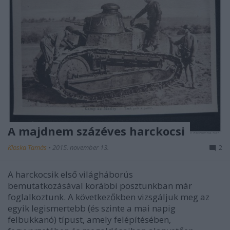
A majdnem százéves harckocsi
Kloska Tamás
•
2015. november 13.
2
A harckocsik első világháborús
bemutatkozásával korábbi posztunkban már
foglalkoztunk. A következőkben vizsgáljuk meg az
egyik legismertebb (és szinte a mai napig
felbukkanó) típust, amely felépítésében,