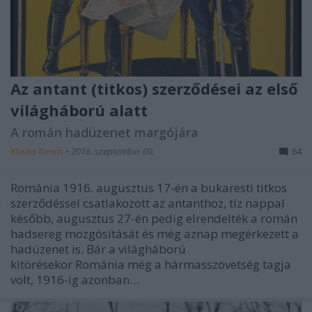
Az antant (titkos) szerződései az első
világháború alatt
A román hadüzenet margójára
Kloska Tamás
•
2016. szeptember 09.
64
Románia 1916. augusztus 17-én a bukaresti titkos
szerződéssel csatlakozott az antanthoz, tíz nappal
később, augusztus 27-én pedig elrendelték a román
hadsereg mozgósítását és még aznap megérkezett a
hadüzenet is. Bár a világháború
kitörésekor Románia még a hármasszövetség tagja
volt, 1916-ig azonban…