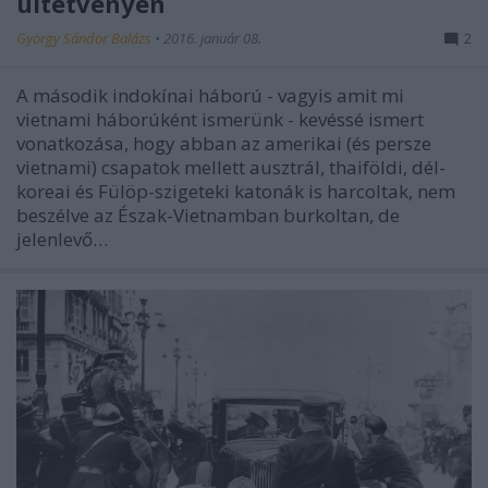
ültetvényen
György Sándor Balázs
•
2016. január 08.
2
A második indokínai háború - vagyis amit mi
vietnami háborúként ismerünk - kevéssé ismert
vonatkozása, hogy abban az amerikai (és persze
vietnami) csapatok mellett ausztrál, thaiföldi, dél-
koreai és Fülöp-szigeteki katonák is harcoltak, nem
beszélve az Észak-Vietnamban burkoltan, de
jelenlevő…