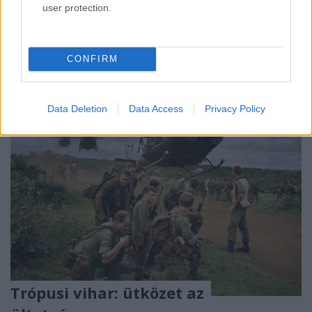
user protection.
ki mindkét országban, és népszövetségi vizsgálatot
is kezdeményeztek az ügy részleteinek felderítésére.
Ekkor került képbe Olaszország és Magyarország…
CONFIRM
Data Deletion
Data Access
Privacy Policy
Trópusi vihar: ütközet az