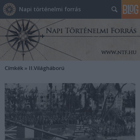
Napi történelmi forrás
Címkék
»
II.Világháború