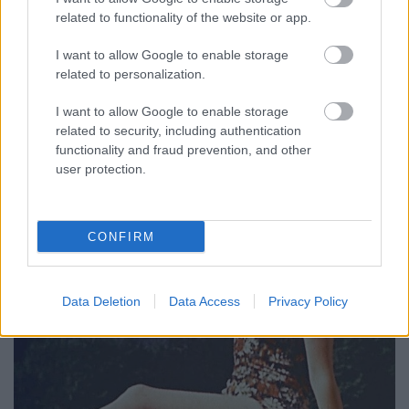
György Sándor Balázs
•
2016. augusztus 16.
5
related to functionality of the website or app.
Nemrég írtunk a hadviselés egyik legfontosabb
I want to allow Google to enable storage
alapszabályáról, nevesül arról, hogy ha van rá mód,
related to personalization.
igyekezz meglepetésszerűen kiiktatni az ellenséget,
I want to allow Google to enable storage
mielőtt az komolyabb műveletbe kezdene. Hasonló
related to security, including authentication
szabály, hogy ahol csak lehet, téveszd meg a
functionality and fraud prevention, and other
szemben álló felet; erre jó példa a…
user protection.
CONFIRM
Data Deletion
Data Access
Privacy Policy