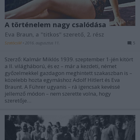
A történelem nagy csalódása
Eva Braun, a "titkos" szerető, 2. rész
SzatócsM
•
2016. augusztus 11.
5
Szerző: Kalmár Miklós 1939. szeptember 1-jén kitört
a II. világháború, és ez – már a kezdeti, német
győzelmekkel gazdagon meghintett szakaszban is –
közelebb hozta egymáshoz Adolf Hitlert és Eva
Braunt. A Führer ugyanis – rá igencsak kevéssé
jellemző módon – nem szerette volna, hogy
szeretője…