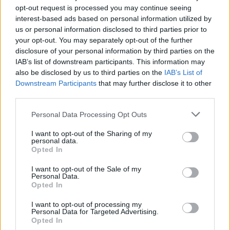
opt-out request is processed you may continue seeing
interest-based ads based on personal information utilized by
us or personal information disclosed to third parties prior to
your opt-out. You may separately opt-out of the further
disclosure of your personal information by third parties on the
IAB’s list of downstream participants. This information may
also be disclosed by us to third parties on the
IAB’s List of
Downstream Participants
that may further disclose it to other
third parties.
„Elsősorban politikai célt szolgál”
Please note that this website/app uses one or more Google
Mód Aladár 400 évei, avagy egy Magyarország
Personal Data Processing Opt Outs
services and may gather and store information including but
történet színeváltozásai
not limited to your visit or usage behaviour. You may click to
I want to opt-out of the Sharing of my
NTF
•
2016. augusztus 19.
0
personal data.
grant or deny consent to Google and its third-party tags to
Opted In
use your data for below specified purposes in below Google
consent section.
Szerző: Schreiber-Kovács Gergely Mód Aladár 400 év
I want to opt-out of the Sale of my
Personal Data.
– Küzdelem az önálló Magyarországért című műve
Opted In
számtalan kiadást megért. A kiadások közül többet
is kézbe vevő olvasónak azonban azonnal feltűnik,
I want to opt-out of processing my
hogy az 1950-es években megszületett kiadások
Personal Data for Targeted Advertising.
Opted In
alapjaikban különböznek az 1943-as első kiadástól.