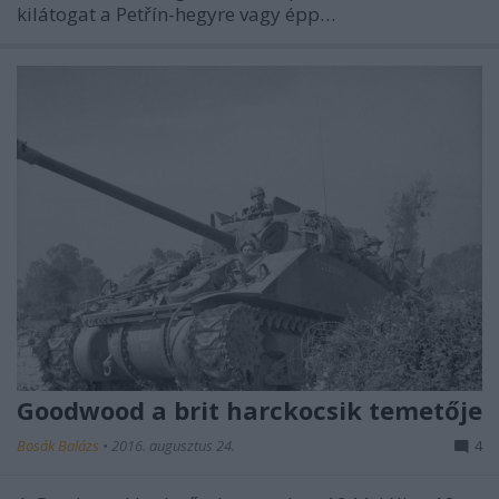
kilátogat a Petřín-hegyre vagy épp…
Goodwood a brit harckocsik temetője
Bosák Balázs
•
2016. augusztus 24.
4