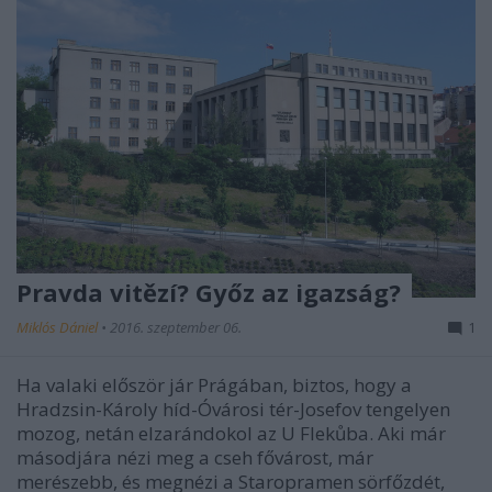
Pravda vitězí? Győz az igazság?
Miklós Dániel
•
2016. szeptember 06.
1
Ha valaki először jár Prágában, biztos, hogy a
Hradzsin-Károly híd-Óvárosi tér-Josefov tengelyen
mozog, netán elzarándokol az U Flekůba. Aki már
másodjára nézi meg a cseh fővárost, már
merészebb, és megnézi a Staropramen sörfőzdét,