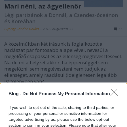
Mari néni, az ágyellenőr
Légi partizánok a Donnál, a Csendes-óceánon
és Koreában
György Sándor Balázs
•
2016. augusztus 22.
11
A közelmúltban két írásunk is foglalkozott a
hadászat pár fontosabb alapelvével, nevesül a
megelőző csapással és az ellenség megtévesztésével.
Na de mi a helyzet akkor, ha éppenséggel sem
megelőzni, sem megtéveszteni nem tudjuk az
ellenséget, amely ráadásul (ideiglenesen legalább
is) fölényben van?…
Blog -
Do Not Process My Personal Information
If you wish to opt-out of the sale, sharing to third parties, or
processing of your personal or sensitive information for
targeted advertising by us, please use the below opt-out
section to confirm your selection. Please note that after your