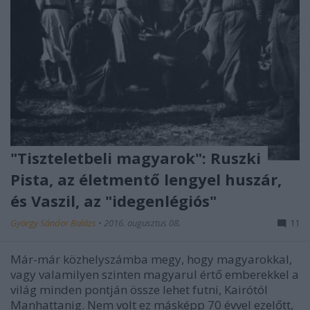
"Tiszteletbeli magyarok": Ruszki
Pista, az életmentő lengyel huszár,
és Vaszil, az "idegenlégiós"
György Sándor Balázs
•
2016. augusztus 08.
11
Már-már közhelyszámba megy, hogy magyarokkal,
vagy valamilyen szinten magyarul értő emberekkel a
világ minden pontján össze lehet futni, Kairótól
Manhattanig. Nem volt ez másképp 70 évvel ezelőtt,