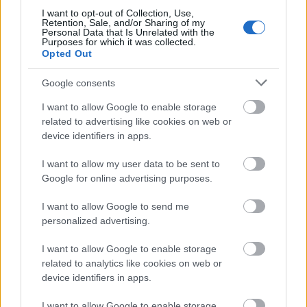
…
I want to opt-out of Collection, Use,
Retention, Sale, and/or Sharing of my
Personal Data that Is Unrelated with the
Purposes for which it was collected.
Opted Out
Google consents
I want to allow Google to enable storage
related to advertising like cookies on web or
device identifiers in apps.
I want to allow my user data to be sent to
Google for online advertising purposes.
I want to allow Google to send me
personalized advertising.
"Farkas báránybőrben", avagy a
I want to allow Google to enable storage
related to analytics like cookies on web or
látszat néha csal
device identifiers in apps.
Szovjet diverzánsok magyar egyenruhában
I want to allow Google to enable storage