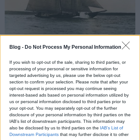
A kékorrú királynő, avagy az
Blog -
Do Not Process My Personal Information
életmentő hírnév
György Sándor Balázs
•
2016. április 28.
1
If you wish to opt-out of the sale, sharing to third parties, or
processing of your personal or sensitive information for
Mivel a cím félrevezető lehet, gyorsan szögezzük le,
targeted advertising by us, please use the below opt-out
mai bejegyzésünk témája nem egy hús-vér
section to confirm your selection. Please note that after your
uralkodónő, hanem az Atlanti-óceán királynőjeként
opt-out request is processed you may continue seeing
interest-based ads based on personal information utilized by
emlegetett kanadai Bluenose szkúner (angolul
us or personal information disclosed to third parties prior to
schooner, régies magyar írásmóddal sóner) lesz,
your opt-out. You may separately opt-out of the further
amely rövid pályafutása alatt,…
disclosure of your personal information by third parties on the
IAB’s list of downstream participants. This information may
also be disclosed by us to third parties on the
IAB’s List of
Downstream Participants
that may further disclose it to other