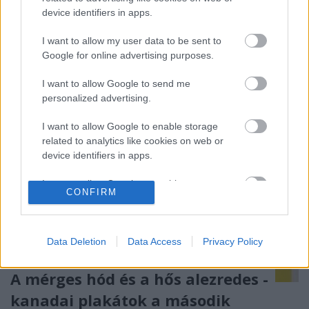
dal, amely bár "Piper" Bill Millin előtt minden
device identifiers in apps.
bizonnyal teljességgel ismeretlen volt, de mégis
egyet érthetett annak minden…
I want to allow my user data to be sent to
Google for online advertising purposes.
I want to allow Google to send me
personalized advertising.
I want to allow Google to enable storage
related to analytics like cookies on web or
device identifiers in apps.
I want to allow Google to enable storage
CONFIRM
related to functionality of the website or app.
I want to allow Google to enable storage
related to personalization.
Data Deletion
Data Access
Privacy Policy
I want to allow Google to enable storage
A mérges hód és a hős alezredes -
related to security, including authentication
kanadai plakátok a második
functionality and fraud prevention, and other