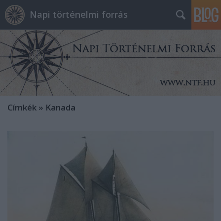
Napi történelmi forrás
Címkék
»
Kanada