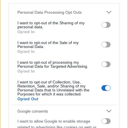
third parties.
Please note that this website/app uses one or more Google
Personal Data Processing Opt Outs
services and may gather and store information including but
not limited to your visit or usage behaviour. You may click to
I want to opt-out of the Sharing of my
personal data.
grant or deny consent to Google and its third-party tags to
Opted In
use your data for below specified purposes in below Google
consent section.
I want to opt-out of the Sale of my
Personal Data.
Opted In
I want to opt-out of processing my
Personal Data for Targeted Advertising.
"Aki dudás akar lenni, pokolra kell
Opted In
annak menni..."
I want to opt-out of Collection, Use,
Retention, Sale, and/or Sharing of my
Bill "Piper" Millin története
Personal Data that Is Unrelated with the
Purposes for which it was collected.
György Sándor Balázs
•
2016. március 01.
6
Opted Out
"Aki dudás akar lenni, pokolra kell annak menni, ott
Google consents
kell annak megtanulni, hogyan kell a dudát fújni" -
I want to allow Google to enable storage
szól a középkori eredetű (József Attilát is megihlető)
related to advertising like cookies on web or