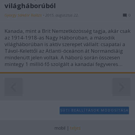
user protection.
világháborúból
György Sándor Balázs
•
2015. augusztus 22.
0
Kanada, mint a Brit Nemzetközösség tagja, akár csak
az 1914-1918-as Nagy Háborúban, a második
világháborúban is aktív szerepet vállalt: csapatai a
Távol-Kelettől az Atlanti-óceánon át Normandiáig
mindenütt jelen voltak. A háború során összesen
mintegy 1 millió fő szolgált a kanadai fegyveres…
SÜTI BEÁLLÍTÁSOK MÓDOSÍTÁSA
mobil
|
teljes