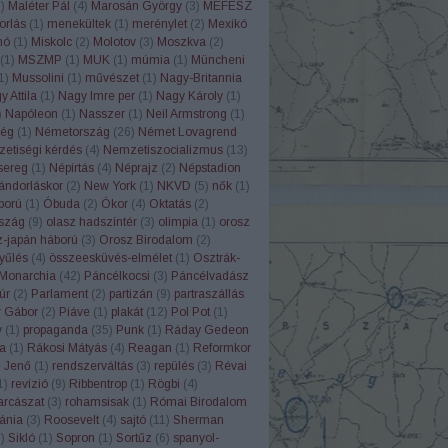
2
)
Maléter Pál
(
4
)
Marosán György
(
3
)
MEFESZ
orlás
(
1
)
menekültek
(
1
)
merénylet
(
2
)
Mexikó
nó
(
1
)
Miskolc
(
2
)
Molotov
(
3
)
Moszkva
(
2
)
(
1
)
MSZMP
(
1
)
MUK
(
1
)
múmia
(
1
)
Müncheni
1
)
Mussolini
(
1
)
művészet
(
1
)
Nagy-Britannia
 Attila
(
1
)
Nagy Imre per
(
1
)
Nagy Károly
(
1
)
)
Napóleon
(
1
)
Nasszer
(
1
)
Neil Armstrong
(
1
)
ég
(
1
)
Németország
(
26
)
Német Lovagrend
etiségi kérdés
(
4
)
Nemzetiszocializmus
(
13
)
sereg
(
1
)
Népírtás
(
4
)
Néprajz
(
2
)
Népstadion
ándorláskor
(
2
)
New York
(
1
)
NKVD
(
5
)
nők
(
1
)
ború
(
1
)
Óbuda
(
2
)
Ókor
(
4
)
Oktatás
(
2
)
szág
(
9
)
olasz hadszíntér
(
3
)
olimpia
(
1
)
orosz
z-japán háború
(
3
)
Orosz Birodalom
(
2
)
yűlés
(
4
)
összeesküvés-elmélet
(
1
)
Osztrák-
Monarchia
(
42
)
Páncélkocsi
(
3
)
Páncélvadász
úr
(
2
)
Parlament
(
2
)
partizán
(
9
)
partraszállás
r Gábor
(
2
)
Piáve
(
1
)
plakát
(
12
)
Pol Pot
(
1
)
y
(
1
)
propaganda
(
35
)
Punk
(
1
)
Ráday Gedeon
a
(
1
)
Rákosi Mátyás
(
4
)
Reagan
(
1
)
Reformkor
ő Jenő
(
1
)
rendszerváltás
(
3
)
repülés
(
3
)
Révai
1
)
revízió
(
9
)
Ribbentrop
(
1
)
Rögbi
(
4
)
rcászat
(
3
)
rohamsisak
(
1
)
Római Birodalom
ánia
(
3
)
Roosevelt
(
4
)
sajtó
(
11
)
Sherman
1
)
Sikló
(
1
)
Sopron
(
1
)
Sortűz
(
6
)
spanyol-