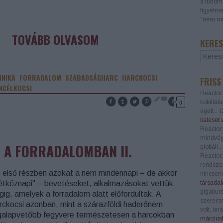
a tudomá
figyelme
"nem mi
TOVÁBB OLVASOM
KERES
HNIKA
FORRADALOM
SZABADSÁGHARC
HARCKOCSI
FRISS
NCÉLKOCSI
Reactor:
0
kokilláb
égett...
(
baleset 
Reactor:
mindvégi
 A FORRADALOMBAN II.
globáli..
Reactor:
rendszer
 első részben azokat a nem mindennapi – de akkor
nincsene
étköznapi" – bevetéseket, alkalmazásokat vettük
társadal
gigaburs
gig, amelyek a forradalom alatt előfordultak. A
szerecs
rckocsi azonban, mint a szárazföldi haderőnem
volt, öná
galapvetőbb fegyvere természetesen a harcokban
márciusb