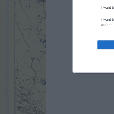
ha
ta
I want t
fo
fo
I want t
ta
authenti
CÍMKÉK:
1956
HADITEC
II.VILÁGHÁBORÚ
T-34