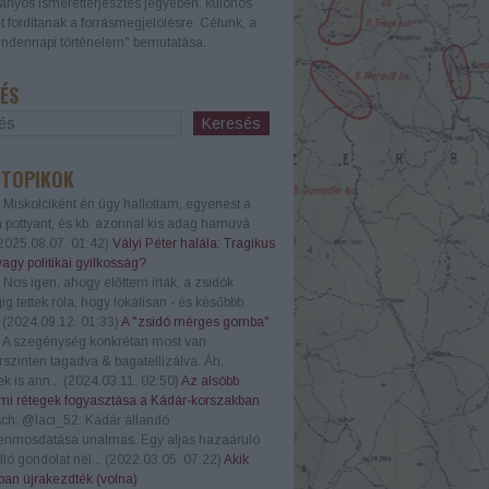
nyos ismeretterjesztés jegyében, különös
t fordítanak a forrásmegjelölésre. Célunk, a
ndennapi történelem" bemutatása.
ÉS
 TOPIKOK
Miskolciként én úgy hallottam, egyenest a
a pottyant, és kb. azonnal kis adag hamuvá
2025.08.07. 01:42
)
Vályi Péter halála: Tragikus
vagy politikai gyilkosság?
Nos igen, ahogy előttem írták, a zsidók
g tettek róla, hogy lokálisan - és későbbb
.
(
2024.09.12. 01:33
)
A "zsidó mérges gomba"
A szegénység konkrétan most van
szinten tagadva & bagatellizálva. Áh,
k is ann...
(
2024.03.11. 02:50
)
Az alsóbb
mi rétegek fogyasztása a Kádár-korszakban
ch:
@laci_52: Kádár állandó
enmosdatása unalmas. Egy aljas hazaáruló
lló gondolat nél...
(
2022.03.05. 07:22
)
Akik
an újrakezdték (volna)