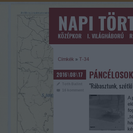
NAPI TÖR
KÖZÉPKOR
I. VILÁGHÁBORÚ
R
Címkék
»
T-34
PÁNCÉLOSOK
2016\08\17
"Rábasztunk, szétlő
Toth Balint
16
komment
A 
el
fo
„t
ha
ké