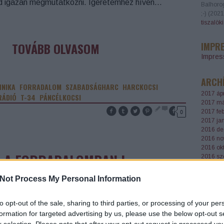
d igazán megmutatkozni. Ígéretemhez híven…
Balhoro
;-)
(
2021
tiszalök
TOVÁBB OLVASOM
IMPR
Impre
ARCH
HNIKA
FORRADALOM
SZABADSÁGHARC
HARCKOCSI
2017 ápr
RÁDIÓ
T-34
PÁNCÉLKOCSI
2017 má
0
2017 feb
2017 ja
2016 de
2016 no
2016 ok
 A FORRADALOMBAN I.
2016 sz
2016 au
2016 júl
Not Process My Personal Information
 1956-os forradalomról szinte mindenkinek a lyukas
2016 jú
szló, a Molotov-koktél, vagy romos Nagykörút képe
Tovább
..
to opt-out of the sale, sharing to third parties, or processing of your per
llan fel először. Ezek közül természetesen nem
formation for targeted advertising by us, please use the below opt-out s
ányozhat a harckocsi sem. A forradalomról született
AJÁNL
r selection. Please note that after your opt-out request is processed y