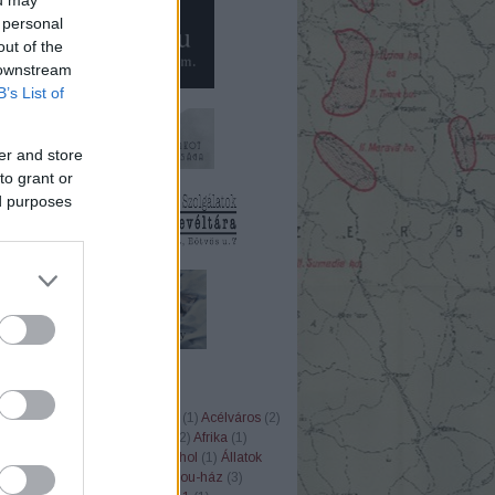
 personal
out of the
 downstream
B’s List of
er and store
to grant or
ed purposes
ÉK
1848
(
8
)
1956
(
37
)
20. század
(
1
)
Acélváros
(
2
)
ler
(
12
)
Adria
(
6
)
Afganisztán
(
2
)
Afrika
(
1
)
instein
(
1
)
Albert Speer
(
6
)
alkohol
(
1
)
Állatok
kai Egyesült Államok
(
20
)
anjou-ház
(
3
)