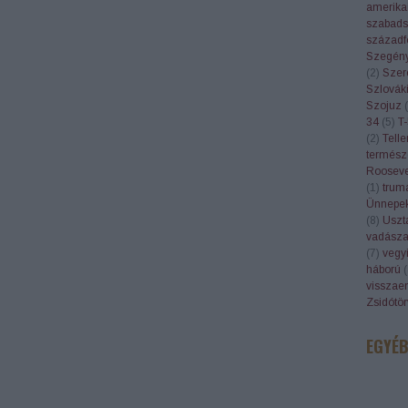
amerika
szabads
századf
Szegén
(
2
)
Szer
Szlovák
Szojuz
(
34
(
5
)
T-
(
2
)
Telle
termész
Rooseve
(
1
)
trum
Ünnepe
(
8
)
Uszt
vadásza
(
7
)
vegyi
háború
(
visszae
Zsidótö
EGYÉ