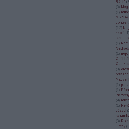
Rádió
(
(
3
)
Megt
(
1
)
milá
MSZDP
döntés
(
(
12
)
Nagy
napló
(
1
Nemess
(
1
)
Nemz
Néphad
(
1
)
népv
Öböl-há
Olaszor
(
3
)
oros
országg
Magyar 
(
1
)
pand
(
1
)
Péte
Pozson
(
4
)
rakét
(
1
)
Rejt
József
(
rohamha
(
3
)
Rom
Firefly
(