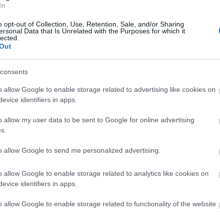
anonym
In
kkeink után mai posztunkban tegyünk fel és
Aranycs
atombo
sztázzunk néhány kérdést az úgynevezett pesti…
o opt-out of Collection, Use, Retention, Sale, and/or Sharing
(
2
)
Auszt
ersonal Data that Is Unrelated with the Purposes for which it
baleset
(
lected.
(
4
)
Belg
Out
Berlin
(
4
TOVÁBB OLVASOM
Brezsny
consents
(
35
)
bűn
churchill
o allow Google to enable storage related to advertising like cookies on
(
1
)
Csal
Cseh kir
evice identifiers in apps.
ALOM
SZABADSÁGHARC
HARCKOCSI
MAGYARORSZÁG
Csillebé
Ó
T-34
diplomá
o allow my user data to be sent to Google for online advertising
Duna
(
3
0
s.
Életmód
(
23
)
Erd
to allow Google to send me personalized advertising.
Etiópia
(
Fidel Ca
JET KÖZEPES HARCKOCSI, AZ
forrada
o allow Google to enable storage related to analytics like cookies on
függetl
evice identifiers in apps.
RRADALOM EGY FŐ TÍPUSA
gepidák
hadműve
o allow Google to enable storage related to functionality of the website
gyilkoss
T-34-es a második világháború egyik legsikeresebb
Hadiköl