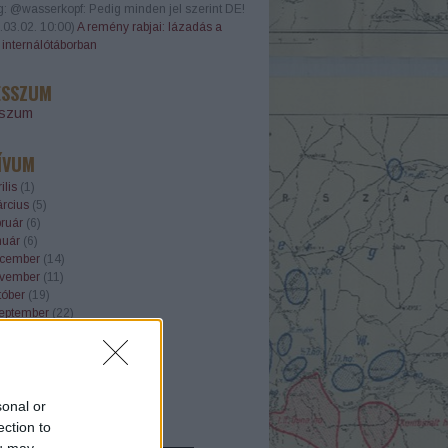
g:
@wasserkopf: Pedig minden jel szerint DE!
.03.02. 10:00
)
A remény rabjai: lázadás a
i internálótáborban
ESSZUM
sszum
ÍVUM
ilis
(
1
)
rcius
(
5
)
ruár
(
6
)
nuár
(
6
)
cember
(
14
)
vember
(
11
)
tóber
(
19
)
eptember
(
22
)
gusztus
(
23
)
ius
(
21
)
nius
(
22
)
.
sonal or
ection to
OTT OLDALAK
ou may