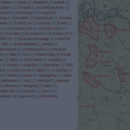
i háború
(
1
)
Sport
(
6
)
statárium
(
2
)
svábok
(
2
)
ágharc
(
11
)
Szadat
(
1
)
Számítástechnika
(
1
)
orduló
(
1
)
Széchenyi
(
1
)
Szeged
(
4
)
ység
(
3
)
Szentföld
(
1
)
Szent István
(
1
)
Szerbia
elem
(
5
)
Szilárd Leó
(
1
)
színház
(
3
)
Szíria
(
1
)
ia
(
2
)
Szmodics Imre
(
1
)
szocializmus
(
22
)
1
)
Szomália
(
1
)
Szovjetunió
(
40
)
Sztálin
(
6
)
T-
54/T-55
(
1
)
Tanácsköztársaság
(
3
)
Teleki Pál
r Ede
(
1
)
tengeralattjáró
(
7
)
térkép
(
5
)
etvédelem
(
1
)
terrortámadás
(
1
)
Theodore
lt
(
3
)
Tibet
(
1
)
Tito
(
1
)
Törökország
(
2
)
Trockij
an
(
1
)
Tyitov
(
1
)
UH-1 Huey
(
1
)
Ukrajna
(
3
)
k
(
1
)
űrhajó
(
1
)
űrutazás
(
1
)
Űrverseny
(
2
)
USA
asa
(
2
)
Uszta Gyula
(
1
)
úttörő
(
1
)
V. György
(
1
)
t
(
3
)
Vallás
(
2
)
Varsó
(
3
)
Vasfüggöny
(
1
)
vasút
 hadviselés
(
1
)
vicc
(
1
)
Vietnam
(
5
)
vietnami
4
)
villamos
(
1
)
Visegrád
(
1
)
vissz
(
1
)
mlékezés
(
59
)
Vosztok
(
1
)
zene
(
23
)
rvények
(
4
)
zsigmond
(
1
)
Címkefelhő
B