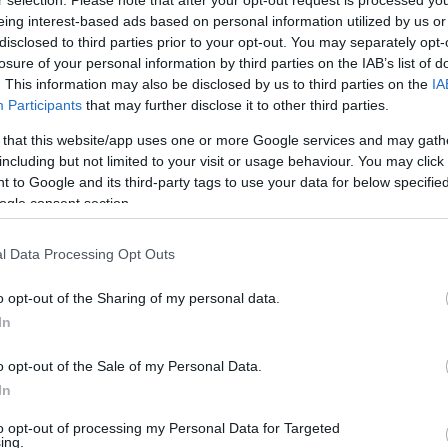
lteményekben leginkább az elnyomás és megszállás
eing interest-based ads based on personal information utilized by us or
zközeként jelenik meg, de hogyan…
disclosed to third parties prior to your opt-out. You may separately opt-
losure of your personal information by third parties on the IAB’s list of
. This information may also be disclosed by us to third parties on the
IA
Participants
that may further disclose it to other third parties.
TOVÁBB OLVASOM
 that this website/app uses one or more Google services and may gath
including but not limited to your visit or usage behaviour. You may click 
 to Google and its third-party tags to use your data for below specifi
HNIKA
FORRADALOM
SZABADSÁGHARC
HARCKOCSI
ogle consent section.
MENT
T-34
SORTŰZ
MAROSÁN GYÖRGY
0
l Data Processing Opt Outs
o opt-out of the Sharing of my personal data.
In
DSÁGHARCOSAI
CÍMK
o opt-out of the Sale of my Personal Data.
18+
(
8
)
 október vége és november eleje blogunkon is az
In
Adolf Hit
56-os forradalom és szabadságharc jegyében
Albert E
lik, így a miskolci sortűzzel, a T-34-es harckocsival
to opt-out of processing my Personal Data for Targeted
(
3
)
Ameri
ing.
 a Nemzeti Múzeumban tomboló tűzzel foglalkozó