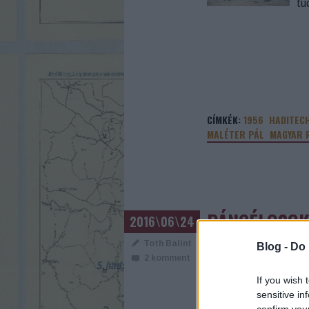
tu
CÍMKÉK:
1956
HADITEC
MALÉTER PÁL
MAGYAR 
PÁNCÉLOSOK
2016\06\24
Toth Balint
Blog -
Do 
Az
2
komment
zá
If you wish 
vi
sensitive in
hi
confirm you