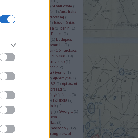
us
(
1
)
Antall József
(
2
)
Apollo 11
(
1
)
apat
(
1
)
Árpád-ház
(
4
)
árvíz
(
1
)
Atlanti-csata
(
1
)
mba
(
1
)
Atomreaktor
(
1
)
atrocitás
(
1
)
Ausztrália
ria
(
3
)
avarok
(
2
)
ÁVH
(
6
)
Bajorország
(
1
)
2
)
bányászat
(
5
)
Bartók Béla
(
1
)
bécsi döntés
ium
(
1
)
Berchtesgaden
(
1
)
Berija
(
2
)
berlin
(
1
)
)
betyárvilág
(
7
)
Biatorbágy
(
1
)
Biszku
(
1
)
ev
(
5
)
Brit Birodalom
(
2
)
Buda
(
1
)
Budapest
eset
(
12
)
Cenzúra
(
1
)
Chumbawamba
(
1
)
(
1
)
cigányság
(
5
)
Cinkota
(
1
)
cirkáló harckocsi
ádtörténet
(
2
)
csárda
(
1
)
Csehszlovákia
(
10
)
ályság
(
1
)
Csendőrség
(
7
)
Csernyenko
(
1
)
rc
(
1
)
D-Day
(
2
)
Dánia
(
1
)
Délvidék
(
2
)
cia
(
11
)
Don-kanyar
(
14
)
Dózsa György
(
1
)
)
egészségügy
(
1
)
Egyiptom
(
2
)
ejtőernyős
(
1
)
(
1
)
ELTE
(
1
)
emigráció
(
5
)
ENSZ
(
1
)
építészet
ély
(
2
)
Észak-Írország
(
1
)
Észtország
(
1
)
2
)
Eva Braun
(
2
)
Felvidék
(
3
)
fényképészet
(
3
)
stro
(
2
)
film
(
23
)
Finnország
(
5
)
Főiskola
(
2
)
lom
(
24
)
Franciaország
(
8
)
frankok
(
1
)
enség
(
2
)
Gagarin
(
1
)
Gazdaság
(
3
)
Georgia
(
1
)
(
1
)
Gettó
(
1
)
Goebbels
(
1
)
Goodwood
let
(
1
)
GULAG
(
2
)
gyarmatosítás
(
3
)
ág
(
5
)
háború
(
1
)
Habsburg
(
3
)
hadifogoly
(
12
)
csön
(
2
)
haditechnika
(
30
)
haditengerészet