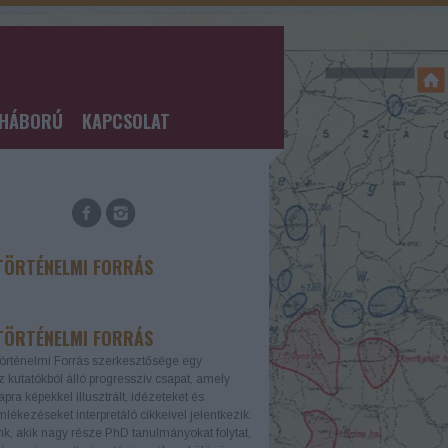
GHÁBORÚ
KAPCSOLAT
TÖRTÉNELMI FORRÁS
TÖRTÉNELMI FORRÁS
örténelmi Forrás szerkesztősége egy
z kutatókból álló progresszív csapat, amely
apra képekkel illusztrált, idézeteket és
lékezéseket interpretáló cikkeivel jelentkezik.
k, akik nagy része PhD tanulmányokat folytat,