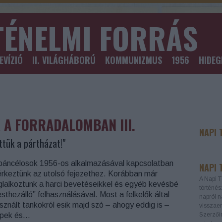
TÉNELMI FORRÁS
EVÍZIÓ
II. VILÁGHÁBORÚ
KOMMUNIZMUS
1956
HIDE
 A FORRADALOMBAN III.
NAPI 
ttük a pártházat!"
páncélosok 1956-os alkalmazásával kapcsolatban
NAPI 
érkeztünk az utolsó fejezethez. Korábban már
A Napi T
glalkoztunk a harci bevetéseikkel és egyéb kevésbé
történés
esthezálló” felhasználásával. Most a felkelők által
napról n
sznált tankokról esik majd szó – ahogy eddig is –
visszaem
pek és…
Szerzőin