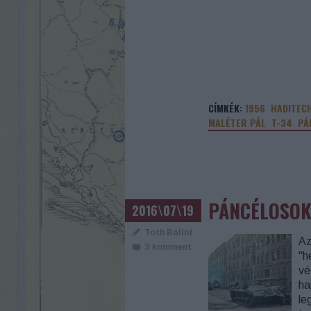
CÍMKÉK:
1956
HADITEC
MALÉTER PÁL
T-34
PÁ
PÁNCÉLOSOK
2016\07\19
Toth Balint
Az
3
komment
"h
vé
ha
le