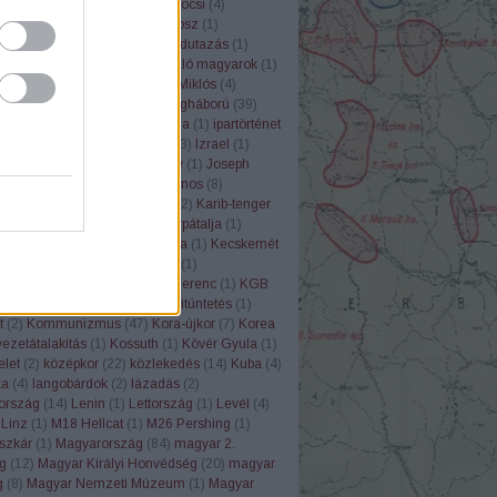
ózás
(
20
)
harckocsi
(
16
)
Harckocsi
(
4
)
er
(
1
)
Hemingway
(
1
)
Hérodotosz
(
1
)
ború
(
18
)
historiográfia
(
1
)
Holdutazás
(
1
)
ia
(
1
)
holokauszt
(
15
)
honfoglaló magyarok
(
1
)
ong
(
1
)
Horthy-kor
(
11
)
Horthy Miklós
(
4
)
v
(
5
)
Hunyadi Mátyás
(
3
)
I.Világháború
(
39
)
háború
(
97
)
Imrédy Béla
(
1
)
India
(
1
)
ipartörténet
1
)
Írország
(
1
)
ISZ-3
(
1
)
itália
(
3
)
Izrael
(
1
)
7
)
Játék
(
1
)
Jelenkor
(
1
)
Jezsov
(
1
)
Joseph
s
(
4
)
Jugoszlávia
(
8
)
Kádár János
(
8
)
zsa
(
1
)
Kanada
(
3
)
kapcsolat
(
2
)
Karib-tenger
atúra
(
4
)
Károlyi Mihály
(
2
)
Kárpátalja
(
1
)
örténet
(
1
)
Katny
(
1
)
katonanóta
(
1
)
Kecskemét
szermunka
(
2
)
Képes Krónika
(
1
)
edelem
(
1
)
Keresztes-Fischer Ferenc
(
1
)
KGB
tás
(
2
)
Kína
(
6
)
Kitelepítés
(
2
)
kitüntetés
(
1
)
t
(
2
)
Kommunizmus
(
47
)
Kora-újkor
(
7
)
Korea
ezetátalakítás
(
1
)
Kossuth
(
1
)
Kövér Gyula
(
1
)
elet
(
2
)
középkor
(
22
)
közlekedés
(
14
)
Kuba
(
4
)
ka
(
4
)
langobárdok
(
2
)
lázadás
(
2
)
ország
(
14
)
Lenin
(
1
)
Lettország
(
1
)
Levél
(
4
)
Linz
(
1
)
M18 Hellcat
(
1
)
M26 Pershing
(
1
)
szkár
(
1
)
Magyarország
(
84
)
magyar 2.
g
(
12
)
Magyar Királyi Honvédség
(
20
)
magyar
g
(
8
)
Magyar Nemzeti Múzeum
(
1
)
Magyar